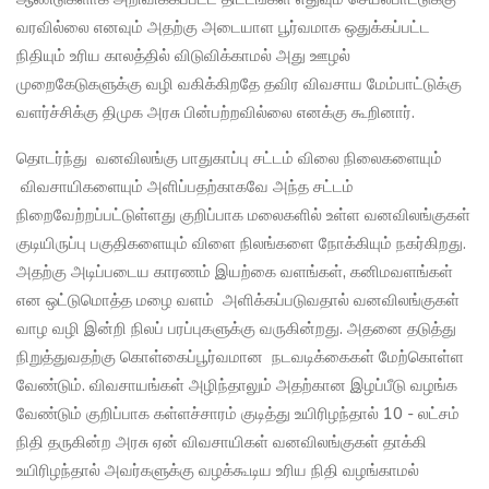
வரவில்லை எனவும் அதற்கு அடையாள பூர்வமாக ஒதுக்கப்பட்ட
நிதியும் உரிய காலத்தில் விடுவிக்காமல் அது ஊழல்
முறைகேடுகளுக்கு வழி வகிக்கிறதே தவிர விவசாய மேம்பாட்டுக்கு
வளர்ச்சிக்கு திமுக அரசு பின்பற்றவில்லை எனக்கு கூறினார்.
தொடர்ந்து வனவிலங்கு பாதுகாப்பு சட்டம் விலை நிலைகளையும்
விவசாயிகளையும் அளிப்பதற்காகவே அந்த சட்டம்
நிறைவேற்றப்பட்டுள்ளது குறிப்பாக மலைகளில் உள்ள வனவிலங்குகள்
குடியிருப்பு பகுதிகளையும் விளை நிலங்களை நோக்கியும் நகர்கிறது.
அதற்கு அடிப்படைய காரணம் இயற்கை வளங்கள், கனிமவளங்கள்
என ஒட்டுமொத்த மழை வளம் அளிக்கப்படுவதால் வனவிலங்குகள்
வாழ வழி இன்றி நிலப் பரப்புகளுக்கு வருகின்றது. அதனை தடுத்து
நிறுத்துவதற்கு கொள்கைப்பூர்வமான நடவடிக்கைகள் மேற்கொள்ள
வேண்டும். விவசாயங்கள் அழிந்தாலும் அதற்கான இழப்பீடு வழங்க
வேண்டும் குறிப்பாக கள்ளச்சாரம் குடித்து உயிரிழந்தால் 10 - லட்சம்
நிதி தருகின்ற அரசு ஏன் விவசாயிகள் வனவிலங்குகள் தாக்கி
உயிரிழந்தால் அவர்களுக்கு வழக்கூடிய உரிய நிதி வழங்காமல்