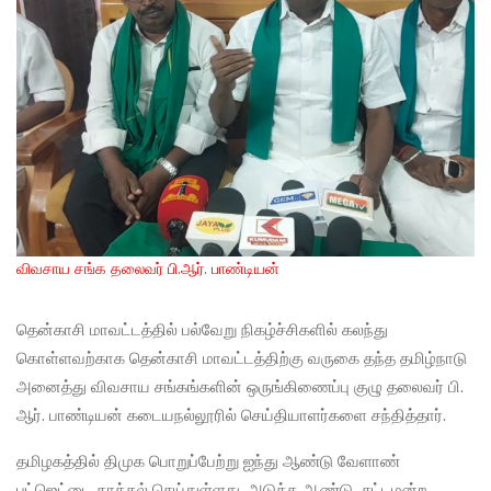
விவசாய சங்க தலைவர் பி.ஆர். பாண்டியன்
தென்காசி மாவட்டத்தில் பல்வேறு நிகழ்ச்சிகளில் கலந்து
கொள்ளவற்காக தென்காசி மாவட்டத்திற்கு வருகை தந்த தமிழ்நாடு
அனைத்து விவசாய சங்கங்களின் ஒருங்கிணைப்பு குழு தலைவர் பி.
ஆர். பாண்டியன் கடையநல்லூரில் செய்தியாளர்களை சந்தித்தார்.
தமிழகத்தில் திமுக பொறுப்பேற்று ஐந்து ஆண்டு வேளாண்
பட்ஜெட்டை தாக்கல் செய்துள்ளது. அடுத்த ஆண்டு சட்டமன்ற