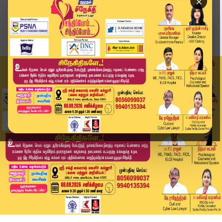
×
Home
தமிழக பட்ஜெட் 2026
நான்கு ஆண்டுகளாக அதே வாசிப்பு.. வெற்று காகித பட...