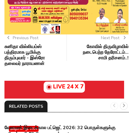
Previous Post
Next Post
சுனிதா வில்லியம்ஸ்
கோவில் திருவிழாவில்
பத்திரமாக பூமிக்கு
நடைபெற்ற தேரோட்டம்...
திரும்புவார் - இஸ்ரோ
சாமி தரிசனம்..!
தலைவர் நாராயணன்
LIVE 24 X 7
RELATED POSTS
வேளாண் இடைக்கால பட்ஜெட் 2026: 32 பொருள்களுக்கு
தமிழக பட்ஜெட் 2026