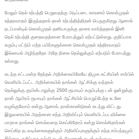
மேலும் நெல் உற்பத்தி பெறுவதற்கு அடிப்படை காரணம் கொள்முதல்
உத்தரவாதம் இருந்ததால் தான் உற்பத்தித்திறன் பெருகுகிறது ஆனால்
நடப்பான்டில் கொள்முதல் தனியாருக்கு தாரை வார்த்ததால் இனி
நெல் உற்பத்தி குறைவதற்கான பேராபத்தும் ஏற்பட்டுள்ளது. குறிப்பாக
கரும்பு மட்டும் மற்ற பயிர்களுக்கான கொள்முதல் உத்திரவாதம்
இல்லாமல் அழிந்ததோ அதே நிலை நெல்லுக்கும் ஏற்படும் பேராபத்து
உள்ளது.
கடந்த சட்டமன்ற தேர்தல் அறிக்கையிலேயே திமுக கட்சியின் சார்பில்
வெளியிடப்பட்ட அறிக்கையில் நாங்கள் ஆட்சிக்கு வந்தால்
நெல்லுக்கு குயின்டாலுக்கு 2500 ரூபாயும் கரும்புக்கு டன் ஒன்றுக்கு
நான் ஆயிரம் ரூபாயும் நாங்கள் ஆட்சியில் பொறுப்பேற்ற உடனே
வழங்குவோம் என்று ஆனால், நான்காண்டுகள் கடந்து விட்டது.
இதுவரையில் அதற்கான எந்த அறிவிப்பும் வெளியிடப்படவில்லை
மாறாக நாங்கள் சொல்வதை செய்கிறோம் என்று சொல்கிறார்கள்
செய்கிற நடவடிக்கைகளுக்கும் அறிவிப்புகளுக்கும் எந்த சம்பந்தமும்
இல்லை. குறிப்பாக கல்வி கடன், வேளாண் கடன் தள்ளுபடி