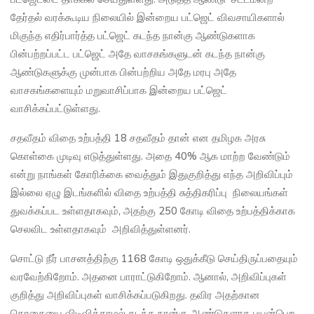
தேர்தல் வரக்கூடிய நிலையில் இன்றைய பட்ஜெட் விவசாயிகளால்
மிகுந்த எதிர்பார்த்த பட்ஜெட் கடந்த நான்கு ஆண்டுகளாக
பின்பற்றப்பட்ட பட்ஜெட் அதே வாசகங்களுடன் கடந்த நான்கு
ஆண்டுகளுக்கு முன்பாக பின்பற்றிய அதே மரபு அதே
வாசகங்களையும் மறுவாசிப்பாக இன்றைய பட்ஜெட்
வாசிக்கப்பட்டுள்ளது.
சதவீதம் விதை உற்பத்தி 18 சதவீதம் தான் என தமிழக அரசு
கொள்கை முடிவு எடுத்துள்ளது. அதை 40% ஆக மாற்ற வேண்டும்
என்று நாங்கள் கோரிக்கை வைத்தும் இதுகுறித்து எந்த அறிவிப்பும்
இல்லை ஏழு இடங்களில் விதை உற்பத்தி சுத்திகரிப்பு நிலையங்கள்
துவக்கப்பட உள்ளதாகவும், அதற்கு 250 கோடி விதை உற்பத்திக்காக
செலவிட உள்ளதாகவும் அறிவித்துள்ளனர்.
சொட்டு நீர் பாசனத்திற்கு 1168 கோடி ஒதுக்கீடு செய்திருப்பதையும்
வரவேற்கிறோம். அதனை பாராட்டுகிறோம். ஆனால், அறிவிப்புகள்
குறித்து அறிவிப்புகள் வாசிக்கப்படுகிறது. தவிர அதற்கான
தொகையை விடிவிக்காமல் கடந்த நான்கு ஆண்டுகளாக பயன்பெற