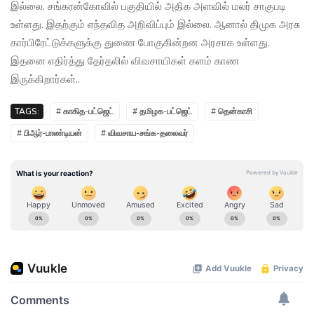
இல்லை. சங்கரன்கோவில் பகுதியில் அதிக அளவில் மலர் சாகுபடி
உள்ளது. இதற்கும் எந்தவித அறிவிப்பும் இல்லை. ஆனால் திமுக அரசு
கார்பிரேட்டுக்களுக்கு துணை போகுகின்றன அரசாக உள்ளது.
இதனை எதிர்த்து தேர்தலில் விவசாயிகள் களம் காண
இருக்கிறார்கள்..
TAGS:
# காகித-பட்ஜெட்
# தமிழக-பட்ஜெட்
# தென்காசி
# பிஆர்-பாண்டியன்
# விவசாய-சங்க-தலைவர்