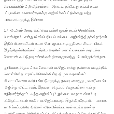
செய்யப்படும் அறிவித்தார்கள். ஆனால், தற்போது கல்வி கடன்
பட்டியலின மாணவர்களுக்கு அறிவிக்கப்பட்டுள்ளது. மற்ற
மாணவர்களுக்கு இல்லை.
17 -ஆயிரம் கோடி கூட்டுறவு வங்கி மூலம் கடன் கொடுக்கப்
போகிறோம். என்று மிகப்பெரிய பொய்யை அறிவித்திருக்கிறார்கள்
இதில் விவசாயிகள் கடன் பெற முடியாத தகுதியை விவசாயிகள்
இழந்திருக்கிறார்கள் மத்திய அரசின் கொள்கையால் தொடக்க
வேளாண் கூட்டுறவு சங்கங்கள் நிலைகுலைந்து போயிருக்கின்றன.
குறிப்பாக திமுக அரசு வேளாண் பட்ஜெட் என்று தன்னை வாழ்த்திக்
கொள்கின்ற பாராட்டிக்கொள்கின்ற திமுக அரசாங்கம்
விவசாயிகளை கார்ப்பரேட்டுகளுக்கு தாரை வைத்து முகவரியையே
அழித்து விட்டார்கள். இதனை திரும்பப் பெறுவார்கள் என்று
எதிர்பார்த்தோம். அந்த அறிவிப்பும் இல்லை மாறாக விளம்பர
பட்ஜெட்டாகவும் காகித பட்ஜெட்டாகவும் இருக்கிறதே தவிர மாறாக
வாசிக்கப்படுகிற நிதிகள் விடுவிக்கப்படாமல் கடந்த நான்கு
ஆண்டுகளாக அறிவிக்கப்பட்ட திட்டங்கள் எதுவும் செயல்பாட்டுக்கு