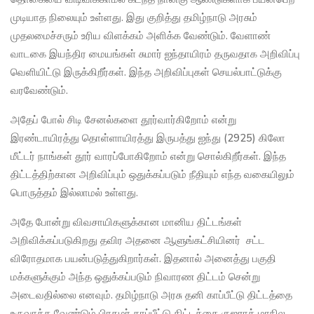
முடியாத நிலையும் உள்ளது. இது குறித்து தமிழ்நாடு அரசும்
முதலமைச்சரும் உரிய விளக்கம் அளிக்க வேண்டும். வேளாண்
வாடகை இயந்திர மையங்கள் சுமார் ஐந்தாயிரம் தருவதாக அறிவிப்பு
வெளியிட்டு இருக்கிறீர்கள். இந்த அறிவிப்புகள் செயல்பாட்டுக்கு
வரவேண்டும்.
அதேப் போல் சிடி சேனல்களை தூர்வார்கிறோம் என்று
இரண்டாயிரத்து தொள்ளாயிரத்து இருபத்து ஐந்து (2925) கிலோ
மீட்டர் நாங்கள் தூர் வாரப்போகிறோம் என்று சொல்கிறீர்கள். இந்த
திட்டத்திற்கான அறிவிப்பும் ஒதுக்கப்படும் நீதியும் எந்த வகையிலும்
பொருத்தம் இல்லாமல் உள்ளது.
அதே போன்று விவசாயிகளுக்கான மானிய திட்டங்கள்
அறிவிக்கப்படுகிறது தவிர அதனை ஆளுங்கட்சியினர் சட்ட
விரோதமாக பயன்படுத்துகிறார்கள். இதனால் அனைத்து பகுதி
மக்களுக்கும் அந்த ஒதுக்கப்படும் நிவாரண திட்டம் சென்று
அடைவதில்லை எனவும். தமிழ்நாடு அரசு தனி காப்பீட்டு திட்டத்தை
உருவாக்க வேண்டும் பிரதமர் காப்பீட்டு திட்டத்தை குஜராத் மாநில