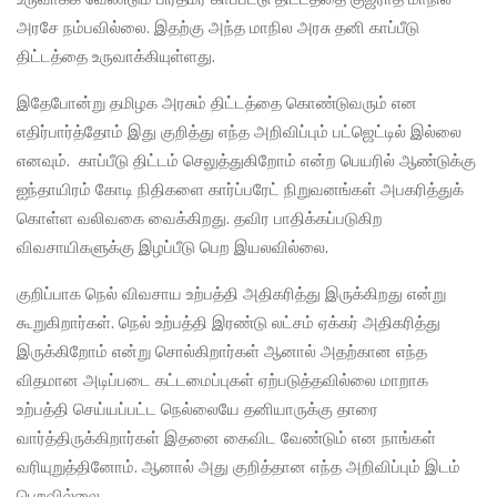
அரசே நம்பவில்லை. இதற்கு அந்த மாநில அரசு தனி காப்பீடு
திட்டத்தை உருவாக்கியுள்ளது.
இதேபோன்று தமிழக அரசும் திட்டத்தை கொண்டுவரும் என
எதிர்பார்த்தோம் இது குறித்து எந்த அறிவிப்பும் பட்ஜெட்டில் இல்லை
எனவும். காப்பீடு திட்டம் செலுத்துகிறோம் என்ற பெயரில் ஆண்டுக்கு
ஐந்தாயிரம் கோடி நிதிகளை கார்ப்பரேட் நிறுவனங்கள் அபகரித்துக்
கொள்ள வலிவகை வைக்கிறது. தவிர பாதிக்கப்படுகிற
விவசாயிகளுக்கு இழப்பீடு பெற இயலவில்லை.
குறிப்பாக நெல் விவசாய உற்பத்தி அதிகரித்து இருக்கிறது என்று
கூறுகிறார்கள். நெல் உற்பத்தி இரண்டு லட்சம் ஏக்கர் அதிகரித்து
இருக்கிறோம் என்று சொல்கிறார்கள் ஆனால் அதற்கான எந்த
விதமான அடிப்படை கட்டமைப்புகள் ஏற்படுத்தவில்லை மாறாக
உற்பத்தி செய்யப்பட்ட நெல்லையே தனியாருக்கு தாரை
வார்த்திருக்கிறார்கள் இதனை கைவிட வேண்டும் என நாங்கள்
வரியுறுத்தினோம். ஆனால் அது குறித்தான எந்த அறிவிப்பும் இடம்
பெறவில்லை.