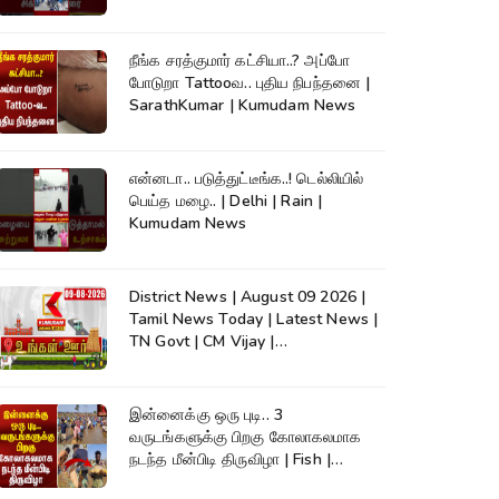
நீங்க சரத்குமார் கட்சியா..? அப்போ
போடுறா Tattooவ.. புதிய நிபந்தனை |
SarathKumar | Kumudam News
என்னடா.. படுத்துட்டீங்க..! டெல்லியில்
பெய்த மழை.. | Delhi | Rain |
Kumudam News
District News | August 09 2026 |
Tamil News Today | Latest News |
TN Govt | CM Vijay |
TVK|Tamilnadu
இன்னைக்கு ஒரு புடி.. 3
வருடங்களுக்கு பிறகு கோலாகலமாக
நடந்த மீன்பிடி திருவிழா | Fish |
Kumudam News