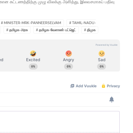
ான கட்டணத்திற்கு முழு விலக்கு அளித்து, இலவசமாகப் பதிவு
# MINISTER-MRK-PANNEERSELVAM
# TAMIL-NADU-
# தமிழக-அரசு
# தமிழக-வேளாண்-பட்ஜெட்
# திமுக