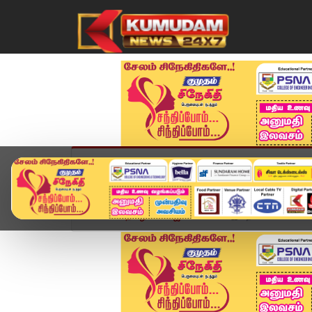
முகப்பு
விளையாட்டு
அண்மை
தமிழ்நாட
Home
தமிழக பட்ஜெட் 2026
இயற்கை வேளாண்மைக