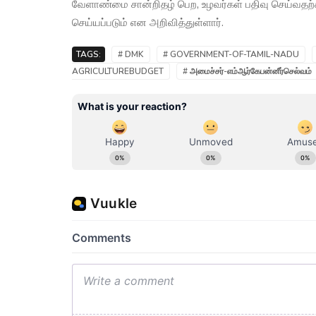
வேளாண்மை சான்றிதழ் பெற, உழவர்கள் பதிவு செய்வதற்க
செய்யப்படும் என அறிவித்துள்ளார்.
TAGS:
# DMK
# GOVERNMENT-OF-TAMIL-NADU
AGRICULTUREBUDGET
# அமைச்சர்-எம்ஆர்கேபன்னீர்செல்வம்