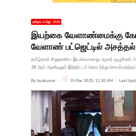
தமிழக பட்ஜெட் 2026
இயற்கை வேளாண்மைக்கு கோட
வேளாண் பட்ஜெட்டில் அசத்தல் 
தமிழ்நாடு சிறுதானிய இயக்கமானது, உழவர் குழுக்கள் அமைத
26 ஆம் ஆண்டிலும் இத்திட்டம் தொடர்ந்து செயல்படுத்தப்
By
Jayakumar
15 Mar 2025, 11:30 AM
Last Upd