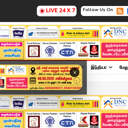
Follow Us On
LIVE 24 X 7
ு
சினிமா
அரசியல்
விளையாட்டு
இந்தியா
மேல
×
்கு கோடிகளை ஒதுக்கிய அரசு... வே...