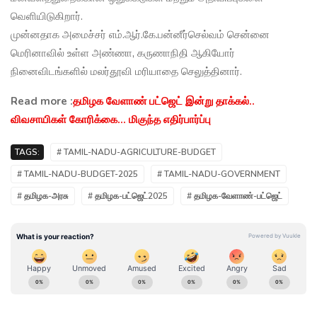
வெளியிடுகிறார்.
முன்னதாக அமைச்சர் எம்.ஆர்.கே.பன்னீர்செல்வம் சென்னை
மெரினாவில் உள்ள அண்ணா, கருணாநிதி ஆகியோர்
நினைவிடங்களில் மலர்தூவி மரியாதை செலுத்தினார்.
Read more :
தமிழக வேளாண் பட்ஜெட் இன்று தாக்கல்..
விவசாயிகள் கோரிக்கை... மிகுந்த எதிர்பார்ப்பு
TAGS:
# TAMIL-NADU-AGRICULTURE-BUDGET
# TAMIL-NADU-BUDGET-2025
# TAMIL-NADU-GOVERNMENT
# தமிழக-அரசு
# தமிழக-பட்ஜெட்2025
# தமிழக-வேளாண்-பட்ஜெட்