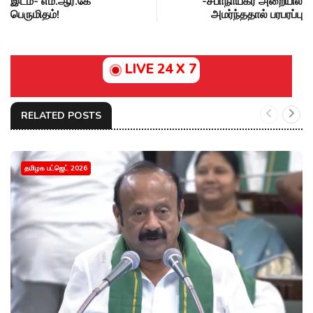
இடம்- எம்.ஆர்.கே
-சபாநாயகர் அறையில்
பெருமிதம்!
அமர்ந்ததால் பரபரப்பு
LIVE 24 X 7
RELATED POSTS
தமிழக பட்ஜெட் 2026