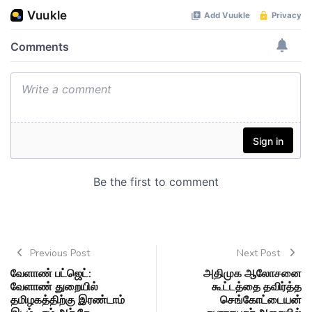
Previous Post
Next Post
வேளாண் பட்ஜெட்:
அதிமுக ஆலோசனை
வேளாண் துறையில்
கூட்டத்தை தவிர்த்த
தமிழகத்திற்கு இரண்டாம்
செங்கோட்டையன்