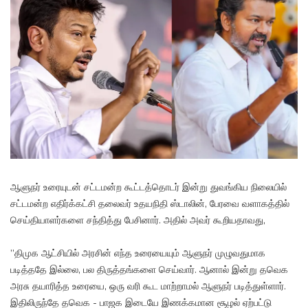
ஆளுநர் உரையுடன் சட்டமன்ற கூட்டத்தொடர் இன்று துவங்கிய நிலையில்
சட்டமன்ற எதிர்க்கட்சி தலைவர் உதயநிதி ஸ்டாலின், பேரவை வளாகத்தில்
செய்தியாளர்களை சந்தித்து பேசினார். அதில் அவர் கூறியதாவது,
”திமுக ஆட்சியில் அரசின் எந்த உரையையும் ஆளுநர் முழுவதுமாக
படித்ததே இல்லை, பல திருத்தங்களை செய்வார். ஆனால் இன்று தவெக
அரசு தயாரித்த உரையை, ஒரு வரி கூட மாற்றாமல் ஆளுநர் படித்துள்ளார்.
இதிலிருந்தே தவெக - பாஜக இடையே இணக்கமான சூழல் ஏற்பட்டு