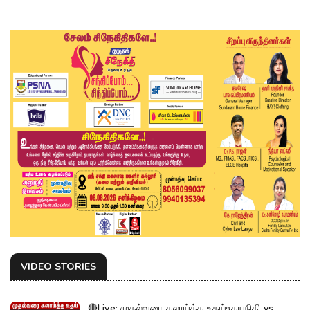
VIDEO STORIES
🔴Live: முதல்வரை கலாய்த்த உதய்உதயநிதி vs