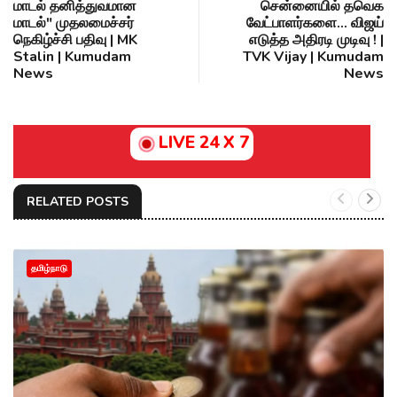
மாடல் தனித்துவமான
சென்னையில் தவெக
மாடல்" முதலமைச்சர்
வேட்பாளர்களை... விஜய்
நெகிழ்ச்சி பதிவு | MK
எடுத்த அதிரடி முடிவு ! |
Stalin | Kumudam
TVK Vijay | Kumudam
News
News
LIVE 24 X 7
RELATED POSTS
தமிழ்நாடு