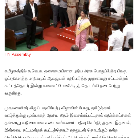
TN Assembly
தமிழகத்தில் த.வெ.க. தலைமையிலான புதிய அரசு பொறுப்பேற்ற பிறகு,
ஒட்டுமொத்த மாநிலமும் ஆவலுடன் எதிர்பார்த்த முதலாவது சட்டமன்றக்
கூட்டத்தொடர் இன்று காலை 10 மணிக்குத் தொடங்கி நடைபெற்று
வருகிறது.
முதலமைச்சர் விஜய் பதவியேற்பு விழாவின் போது, தமிழ்த்தாய்
வாழ்த்துக்கு முன்பாகத் தேசிய கீதம் இசைக்கப்பட்டதால் எதிர்க்கட்சிகள்
தங்களது கடுமையான கண்டனங்களைப் பதிவு செய்திருந்தன. இதனால்,
இன்றைய சட்டமன்றக் கூட்டத்தொடர் எதனுடன் தொடங்கும் என்ற
மிகப்பெரிய விவாதமும் எதிர்பார்ப்பும் அரசியல் வட்டாரத்தில் நிலவி வந்தது.