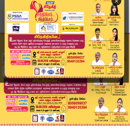
×
Home
தமிழ்நாடு
TN Assembly: தமிழ்த்தாய் வாழ்த்துடன் தொடங்கியது...