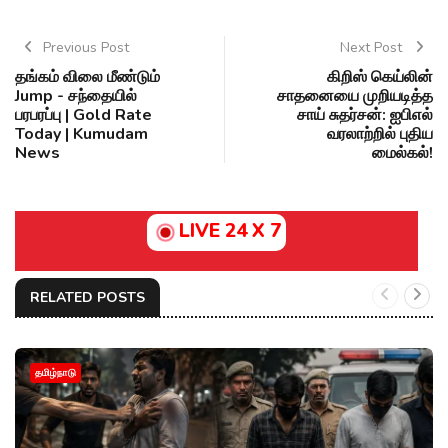
Previous Post
Next Post
தங்கம் விலை மீண்டும்
கிறிஸ் கெய்லின்
Jump - சந்தையில்
சாதனையை முறியடித்த
பரபரப்பு | Gold Rate
சாய் சுதர்சன்: ஐபிஎல்
Today | Kumudam
வரலாற்றில் புதிய
News
மைல்கல்!
LIVE 24 X 7
RELATED POSTS
தமிழ்நாடு