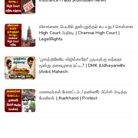
Insurance Fraud |Kumudam News
விசாரணை பெயரில் துன்புறுத்தல் கூடாது..! சென்னை
High Court அதிரடி | Chennai High Court |
LegalRights
'முகத்திலேயே விழிக்காதே!' முடிவுக்கு வந்ததா
மூன்று தலைமுறை நட்பு..? | DMK |Udhayanidhi
|Anbil Mahesh
மாணவர்கள் போராட்டம்..! தண்ணீர் பீய்ச்சி அடித்த
போலீசார் | Jharkhand | Protest