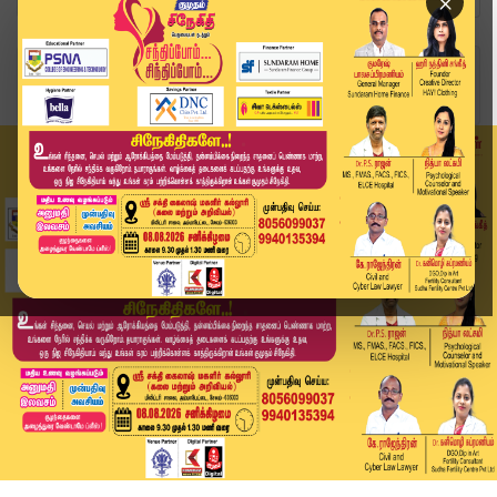
×
Home
தமிழ்நாடு
போலி பாஸ்போர்ட்டில் பயணம்.. இலங்கையைச் சேர்ந்த...