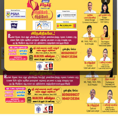
×
Home
தமிழ்நாடு
கணிசமாக குறைந்த தங்கம் விலை.. நகை பிரியர்கள் மக...