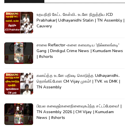
உதயநிதி கேட்ட கேள்வி.. உடனே நிறுத்திய JCD
Prabhakar| Udhayanidhi Stalin | TN Assembly |
Cauvery
சாலை Reflector-களை களவாடிய 'தில்லாலங்கடி'
Gang | Dindigul Crime News | Kumudam News
| #shorts
கலாய்த்த உடனே பதிலடி கொடுத்த Udhayanidhi..
தொங்கிப்போன CM Vijay முகம்! | TVK vs DMK |
TN Assembly
பிரபல கலைஞர்களைநினைவுகூர்ந்த சட்டப்பேரவை! |
TN Assembly 2026 | CM Vijay | Kumudam
News | #shorts