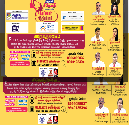
×
Home
தமிழ்நாடு
தங்கம் விலை கடும் வீழ்ச்சி.. இல்லாத்தரசிகள் ஹேப...