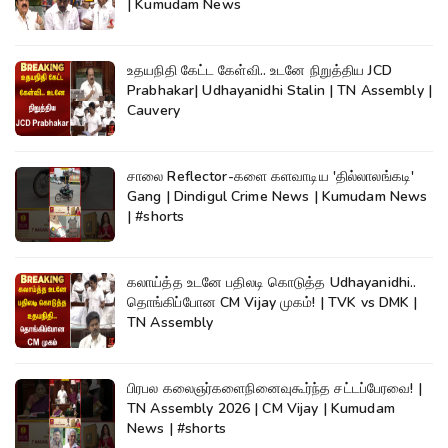
| Kumudam News
உதயநிதி கேட்ட கேள்வி.. உடனே நிறுத்திய JCD
Prabhakar| Udhayanidhi Stalin | TN Assembly |
Cauvery
சாலை Reflector-களை களவாடிய 'தில்லாலங்கடி'
Gang | Dindigul Crime News | Kumudam News
| #shorts
கலாய்த்த உடனே பதிலடி கொடுத்த Udhayanidhi..
தொங்கிப்போன CM Vijay முகம்! | TVK vs DMK |
TN Assembly
பிரபல கலைஞர்களைநினைவுகூர்ந்த சட்டப்பேரவை! |
TN Assembly 2026 | CM Vijay | Kumudam
News | #shorts