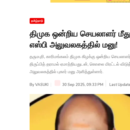
தமிழ்நாடு
திமுக ஒன்றிய செயலாளர் மீது 
எஸ்பி அலுவலகத்தில் மனு!
தருமபுரி, காரிமங்கலம் திமுக கிழக்கு ஒன்றிய செயலாளர
திருப்பித் தராமல் ஏமாற்றியதுடன், கொலை மிரட்டல் விடு
அலுவலகத்தில் புகார் மனு அளித்துள்ளார்.
By
VASUKI
30 Sep 2025, 09:33 PM
Last Update