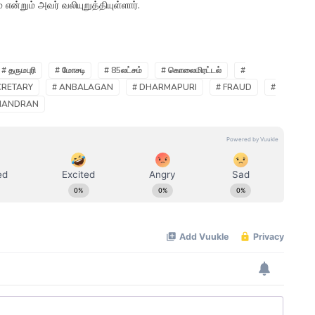
என்றும் அவர் வலியுறுத்தியுள்ளார்.
# தருமபுரி
# மோசடி
# 85லட்சம்
# கொலைமிரட்டல்
#
CRETARY
# ANBALAGAN
# DHARMAPURI
# FRAUD
#
HANDRAN