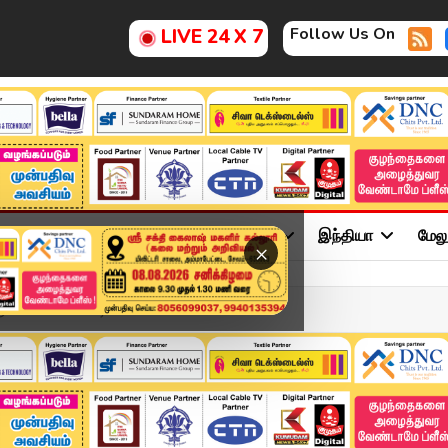
Follow Us On
LIVE 24 X 7
ு
சினிமா
அரசியல்
விளையாட்டு
இந்தியா
மேல
×
.85 லட்சம் மோசடி ப...