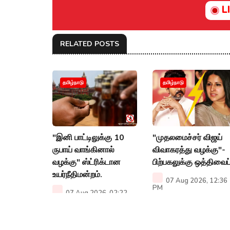
L
RELATED POSTS
தமிழ்நாடு
தமிழ்நாடு
"இனி பாட்டிலுக்கு 10
"முதலமைச்சர் விஜய்
ருபாய் வாங்கினால்
விவாகரத்து வழக்கு"-
வழக்கு" ஸ்ட்ரிக்டான
பிற்பகலுக்கு ஒத்திவைப்
உயர்நீதிமன்றம்.
07 Aug 2026, 12:36
PM
07 Aug 2026, 02:22
PM