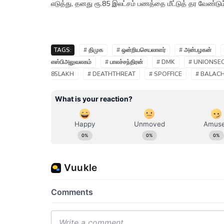
எடுத்து, தனது ரூ.85 இலட்சம் பணத்தை மீட்டுத் தர வேண்டும் 
TAGS:
# திமுக
# ஒன்றியசெயலாளர்
# அன்பழகன்
எஸ்பிஅலுவலகம்
# பாலச்சந்திரன்
# DMK
# UNIONSE
85LAKH
# DEATHTHREAT
# SPOFFICE
# BALAC