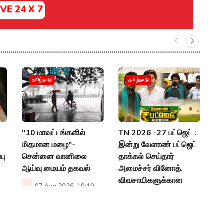
IVE 24 X 7
இ
தமிழ்நாடு
தமிழ்நாடு
ந
பட
அப
"10 மாவட்டங்களில்
TN 2026 -27 பட்ஜெட் :
P
மிதமான மழை"-
இன்று வேளாண் பட்ஜெட்
பு
சென்னை வானிலை
தாக்கல் செய்தார்
ஆய்வு மையம் தகவல்
அமைச்சர் வினோத்.
விவசாயிகளுக்கான
07 Aug 2026, 10:10
பட்ஜெட்டா?
AM
06 Aug 2026, 12:53
PM