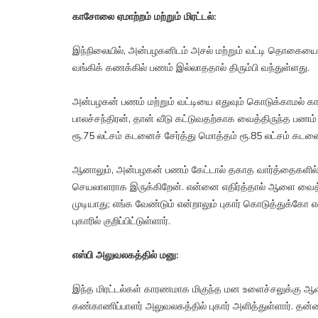
காசோலை ஏமாற்றம் மற்றும் மிரட்டல்:
இந்நிலையில், அன்பழகனிடம் அசல் மற்றும் வட்டி தொகையை
வங்கிக் கணக்கில் பணம் இல்லாததால் திரும்பி வந்துள்ளது.
அன்பழகன் பணம் மற்றும் வட்டியை எதுவும் கொடுக்காமல் க
பாலச்சந்திரன், தான் வீடு கட்டுவதற்காக வைத்திருந்த பண
ரூ.75 லட்சம் கடனைச் சேர்த்து மொத்தம் ரூ.85 லட்சம் கடனை
ஆனாலும், அன்பழகன் பணம் கேட்டால் தகாத வார்த்தைகளில் த
செயலாளராக இருக்கிறேன். என்னை எதிர்த்தால் ஆளை வைத
முடியாது; எங்க வேண்டும் என்றாலும் புகார் கொடுத்துக்கோ 
புகாரில் குறிப்பிட்டுள்ளார்.
எஸ்பி அலுவலகத்தில் மனு:
இந்த மிரட்டல்கள் காரணமாக மிகுந்த மன உளைச்சலுக்கு ஆளான
கண்காணிப்பாளர் அலுவலகத்தில் புகார் அளித்துள்ளார். தன