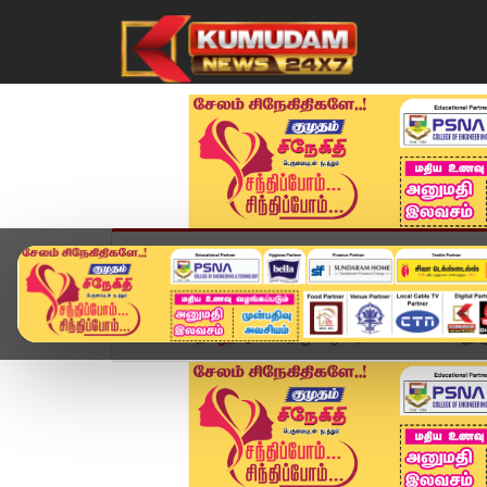
முகப்பு
விளையாட்டு
அண்மை
தமிழ்நாட
Home
தமிழ்நாடு
திமுக ஒன்றிய செயலாளர் மீது ரூ