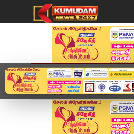
முகப்பு
விளையாட்டு
அண்மை
தமிழ்நாட
Home
தமிழ்நாடு
போக்குவரத்து துறையில் வேலை எ