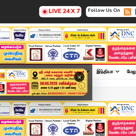
Follow Us On
LIVE 24 X 7
ு
சினிமா
அரசியல்
விளையாட்டு
இந்தியா
மேல
×
ன மோசடி.. முன்னாள் ...