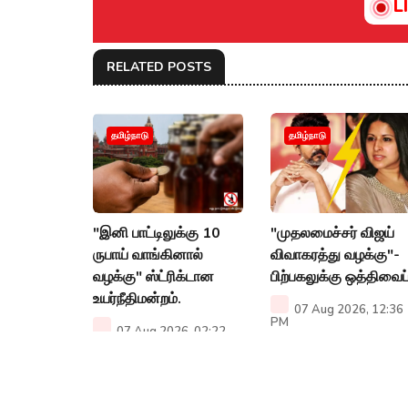
L
RELATED POSTS
தமிழ்நாடு
தமிழ்நாடு
"இனி பாட்டிலுக்கு 10
"முதலமைச்சர் விஜய்
ருபாய் வாங்கினால்
விவாகரத்து வழக்கு"-
வழக்கு" ஸ்ட்ரிக்டான
பிற்பகலுக்கு ஒத்திவைப்
உயர்நீதிமன்றம்.
07 Aug 2026, 12:36
PM
07 Aug 2026, 02:22
PM