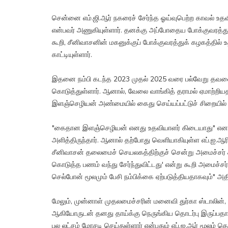
சென்னை எம்.ஜி.ஆர் நகரைச் சேர்ந்த ஓய்வுபெற்ற காவல் 
என்பவர் அணுகியுள்ளார். தனக்கு அப்போதைய போக்குவரத்து
கூறி, சீனிவாசனின் மகனுக்குப் போக்குவரத்துக் கழகத்தி
காட்டியுள்ளார்.
இதனை நம்பி கடந்த 2023 முதல் 2025 வரை பல்வேறு தவ
கொடுத்துள்ளார். ஆனால், வேலை வாங்கித் தராமல் ஏமாற்றியதால்
இளஞ்செழியன் அண்மையில் கைது செய்யப்பட்டுச் சிறையில் அ
"கைதான இளஞ்செழியன் எனது உதவியாளர் கிடையாது" என ம
அளித்திருந்தார். ஆனால் தற்போது வெளியாகியுள்ள எப்.ஐ.ஆரில்
சீனிவாசன் தலைமைச் செயலகத்திற்குச் சென்று அமைச்சர் சிவச
கொடுத்த பணம் வந்து சேர்ந்துவிட்டது' என்று கூறி அமைச்
செல்போன் மூலமும் பேசி நம்பிக்கை ஏற்படுத்தியதாகவும்" அதி
மேலும், முன்னாள் முதலமைச்சரின் மனைவி துர்கா ஸ்டாலின்,
ஆகியோருடன் தனது தாய்க்கு நெருங்கிய தொடர்பு இருப்பதா
பல லட்சம் மோசடி செய்துள்ளார் என்பதும் எப்.ஐ.ஆர் மூலம் தெ