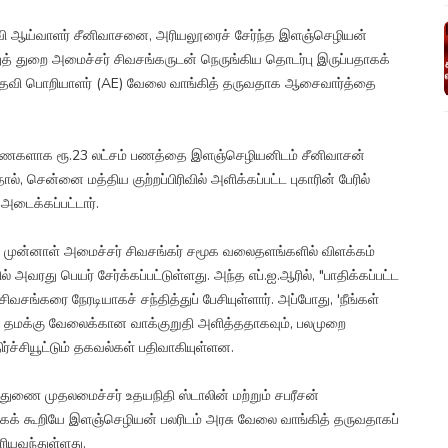
உதவி ஆய்வாளர் சீனிவாசனை, அரியலூரைச் சேர்ந்த இளஞ்செழியன்
த் துறை அமைச்சர் சிவசங்கருடன் நெருங்கிய தொடர்பு இருப்பதாகக்
ல் உதவி பொறியாளர் (AE) வேலை வாங்கித் தருவதாக ஆசைவார்த்தை
ணைகளாக ரூ.23 லட்சம் பணத்தை இளஞ்செழியனிடம் சீனிவாசன்
, சென்னை மத்திய குற்றப்பிரிவில் அளிக்கப்பட்ட புகாரின் பேரில்
டைக்கப்பட்டார்.
ுன்னாள் அமைச்சர் சிவசங்கர் சமூக வலைதளங்களில் விளக்கம்
 அவரது பெயர் சேர்க்கப்பட்டுள்ளது. அந்த எப்.ஐ.ஆரில், "பாதிக்கப்பட்ட
ங்கரை நேரடியாகச் சந்தித்துப் பேசியுள்ளார். அப்போது, 'நீங்கள்
சர் தமக்கு வேலைக்கான வாக்குறுதி அளித்ததாகவும், பலமுறை
ர்ச்சியூட்டும் தகவல்கள் பதிவாகியுள்ளன.
 துணை முதலமைச்சர் உதயநிதி ஸ்டாலின் மற்றும் சபரீசன்
கக் கூறியே இளஞ்செழியன் பலரிடம் அரசு வேலை வாங்கித் தருவதாகப்
ரியவந்துள்ளது.