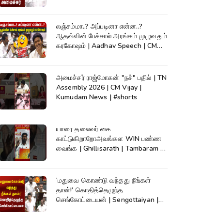
லஞ்சம்மா..? அப்படினா என்ன..?
ஆதவ்வின் பேச்சால் அரங்கம் முழுவதும்
கரகோஷம் | Aadhav Speech | CM
Vijay
அமைச்சர் ராஜ்மோகன் "நச்" பதில் | TN
Assembly 2026 | CM Vijay |
Kumudam News | #shorts
யாரை தலைவர் கை
காட்டுகிறாறோஅவங்கள WIN பண்ண
வைங்க | Ghillisarath | Tambaram |
Kumudam News | #shorts
‘மதுவை கொண்டு வந்தது நீங்கள்
தான்!’ கொதித்தெழுந்த
செங்கோட்டையன் | Sengottaiyan |
CM Vijay|TNAssembly