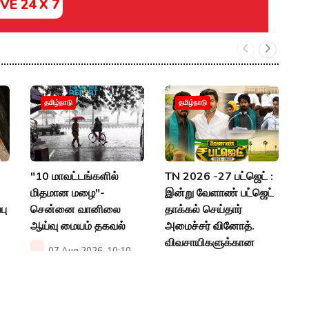
IVE 24 X 7
இ
தமிழ்நாடு
தமிழ்நாடு
ந
பட
அப
"10 மாவட்டங்களில்
TN 2026 -27 பட்ஜெட் :
P
மிதமான மழை"-
இன்று வேளாண் பட்ஜெட்
பு
சென்னை வானிலை
தாக்கல் செய்தார்
ஆய்வு மையம் தகவல்
அமைச்சர் வினோத்.
விவசாயிகளுக்கான
07 Aug 2026, 10:10
பட்ஜெட்டா?
AM
06 Aug 2026, 12:53
PM