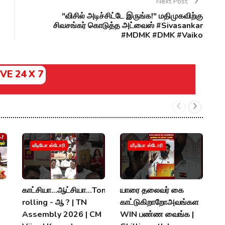
Next Post
"விசில் அடிச்சிட்டே இருங்க!" மதிமுகவிற்கு
சிவசங்கர் கொடுத்த அட்வைஸ் #Sivasankar
#MDMK #DMK #Vaiko
IVE 24 X 7
வீடியோ ஸ்டோரி
வீடியோ ஸ்டோரி
காட்சியா...ஆட்சியா...Tongu
யாரை தலைவர் கை
அ
rolling - ஆ ? | TN
காட்டுகிறாறோஅவங்கள
"ந
Assembly 2026 | CM
WIN பண்ண வைங்க |
A