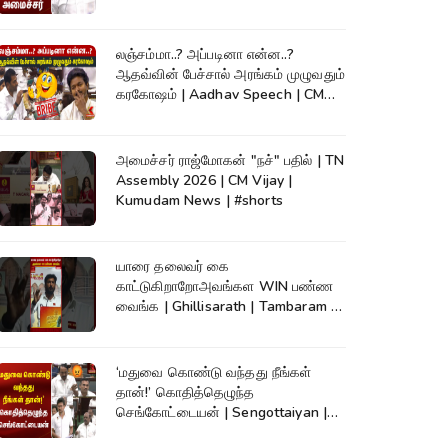
லஞ்சம்மா..? அப்படினா என்ன..?
ஆதவ்வின் பேச்சால் அரங்கம் முழுவதும்
கரகோஷம் | Aadhav Speech | CM
Vijay
அமைச்சர் ராஜ்மோகன் "நச்" பதில் | TN
Assembly 2026 | CM Vijay |
Kumudam News | #shorts
யாரை தலைவர் கை
காட்டுகிறாறோஅவங்கள WIN பண்ண
வைங்க | Ghillisarath | Tambaram |
Kumudam News | #shorts
‘மதுவை கொண்டு வந்தது நீங்கள்
தான்!’ கொதித்தெழுந்த
செங்கோட்டையன் | Sengottaiyan |
CM Vijay|TNAssembly