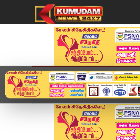
முகப்பு
விளையாட்டு
அண்மை
தமிழ்நாட
Home
வீடியோ ஸ்டோரி
வீடியோவால் வந்த வினை.. 