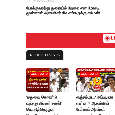
Previous Post
போக்குவரத்து துறையில் வேலை என மோசடி..
முன்னாள் அமைச்சர் சிவசங்கருக்கு சம்மன்!
L
RELATED POSTS
வீடியோ ஸ்டோரி
வீடியோ ஸ்டோரி
‘மதுவை கொண்டு
லஞ்சம்மா..? அப்படினா
வந்தது நீங்கள் தான்!’
என்ன..? ஆதவ்வின்
கொதித்தெழுந்த
பேச்சால் அரங்கம்