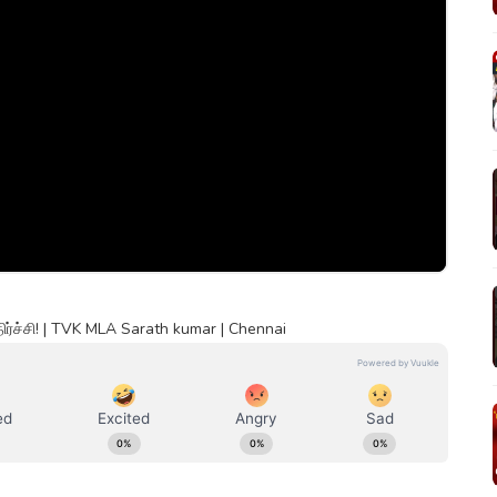
ிர்ச்சி! | TVK MLA Sarath kumar | Chennai