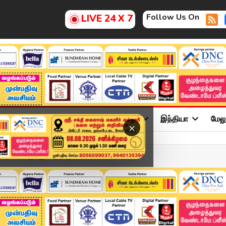
Follow Us On
LIVE 24 X 7
ு
சினிமா
அரசியல்
விளையாட்டு
இந்தியா
மேல
×
அமைச்சருக்கு காத்திருக்க...