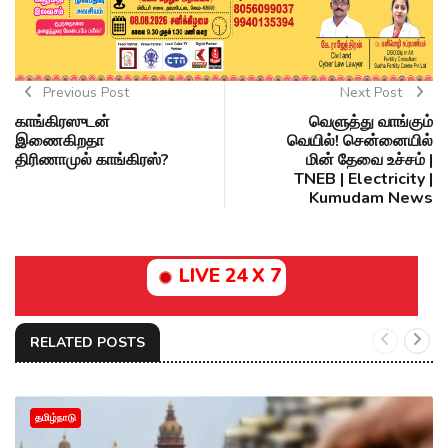
Previous Post
Next Post
காங்கிரஸுடன்
வெளுத்து வாங்கும்
இணைகிறதா
வெயில்! சென்னையில்
திரிணாமுல் காங்கிரஸ்?
மின் தேவை உச்சம் |
TNEB | Electricity |
Kumudam News
LIVE 24 X 7
RELATED POSTS
தமிழ்நாடு