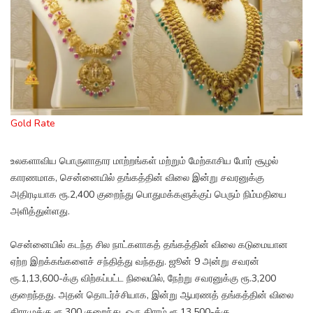
Gold Rate
உலகளாவிய பொருளாதார மாற்றங்கள் மற்றும் மேற்காசிய போர் சூழல்
காரணமாக, சென்னையில் தங்கத்தின் விலை இன்று சவரனுக்கு
அதிரடியாக ரூ.2,400 குறைந்து பொதுமக்களுக்குப் பெரும் நிம்மதியை
அளித்துள்ளது.
சென்னையில் கடந்த சில நாட்களாகத் தங்கத்தின் விலை கடுமையான
ஏற்ற இறக்கங்களைச் சந்தித்து வந்தது. ஜூன் 9 அன்று சவரன்
ரூ.1,13,600-க்கு விற்கப்பட்ட நிலையில், நேற்று சவரனுக்கு ரூ.3,200
குறைந்தது. அதன் தொடர்ச்சியாக, இன்று ஆபரணத் தங்கத்தின் விலை
கிராமுக்கு ரூ.300 குறைந்து, ஒரு கிராம் ரூ.13,500-க்கு