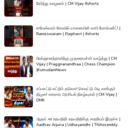
சேர்ந்து வாழலாம் | CM Vijay #shorts
ராமேஸ்வரம் கோவில் யானையின் காபி மோமென்ட்! |
Rameswaram | Elephant | #shorts
பிரக்ஞானந்தாவிற்கு முதலமைச்சர் வாழ்த்து | CM
Vijay | Praggnanandhaa | Chess Champion
|KumudamNews
சப்பகட்டு கட்டும் தவெக! செவுட்டு அடி வாங்கும்
திமுக! காரசார அரசியல் நிகழ்வுகள் | CM Vijay |
DMK
ஆதவ் vs உதயநிதி உதயநிதிக்கு தைரியம் இருக்க |
Aadhav Arjuna | Udhayanidhi | TNAssembly