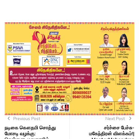
Previous Post
Next Post
நடிகை கௌதமி சொத்து
சர்ச்சை பேச்சு-
மோசடி வழக்கு:
மகேந்திரன் விளக்கம்!|