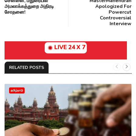
சென்னை, மதுரையில்
MasterMahendran
அமலாக்கத்துறை அதிரடி
Apologized For
சோதனை!
Powercut
Controversial
Interview
LIVE 24 X 7
RELATED POSTS
தமிழ்நாடு