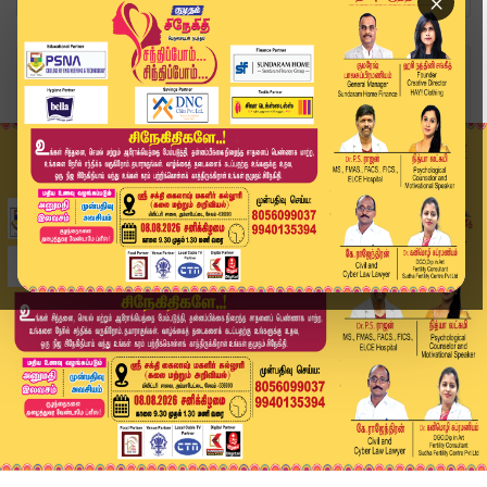
×
Home
தமிழ்நாடு
கணிசமாக குறைந்த தங்கம் விலை.. நகை பிரியர்கள் நி...