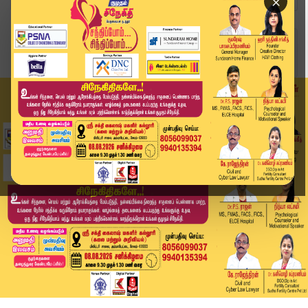
×
Home
தமிழ்நாடு
தொடர் சரிவில் தங்கம்: இன்று சவரனுக்கு ரூ.480 கு...