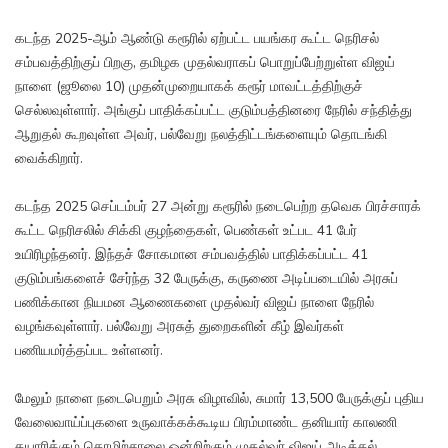
கடந்த 2025-ஆம் ஆண்டு கரூரில் ஏற்பட்ட பயங்கர கூட்ட நெரிசல்
சம்பவத்திற்குப் பிறகு, தமிழக முதல்வராகப் பொறுப்பேற்றுள்ள விஜய்
நாளை (ஜூலை 10) முதன்முறையாகக் கரூர் மாவட்டத்திற்குச்
செல்லவுள்ளார். அங்குப் பாதிக்கப்பட்ட குடும்பத்தினரை நேரில் சந்தித்து
ஆறுதல் கூறவுள்ள அவர், பல்வேறு நலத்திட்டங்களையும் தொடங்கி
வைக்கிறார்.
கடந்த 2025 செப்டம்பர் 27 அன்று கரூரில் நடைபெற்ற தவெக பிரச்சாரக்
கூட்ட நெரிசலில் சிக்கி குழந்தைகள், பெண்கள் உட்பட 41 பேர்
உயிரிழந்தனர். இந்தச் சோகமான சம்பவத்தில் பாதிக்கப்பட்ட 41
குடும்பங்களைச் சேர்ந்த 32 பேருக்கு, கருணை அடிப்படையில் அரசுப்
பணிக்கான நியமன ஆணைகளை முதல்வர் விஜய் நாளை நேரில்
வழங்கவுள்ளார். பல்வேறு அரசுத் துறைகளின் கீழ் இவர்கள்
பணியமர்த்தப்பட உள்ளனர்.
மேலும் நாளை நடைபெறும் அரசு விழாவில், சுமார் 13,500 பேருக்குப் புதிய
வேலைவாய்ப்புகளை உருவாக்கக்கூடிய பிரம்மாண்ட தனியார் காலணி
தயாரிக்கும் தொழிற்சாலை ஒன்றிற்கும் முதல்வர் விஜய் அடிக்கல்