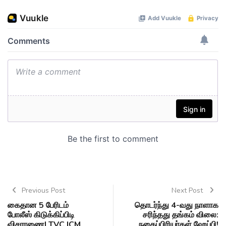
Previous Post
Next Post
கைதான 5 பேரிடம்
தொடர்ந்து 4-வது நாளாக
போலீஸ் கிடுக்கிப்பிடி
சரிந்தது தங்கம் விலை:
விசாரணை| TVC |CM
நகைப்பிரியர்கள் ஹேப்பி!