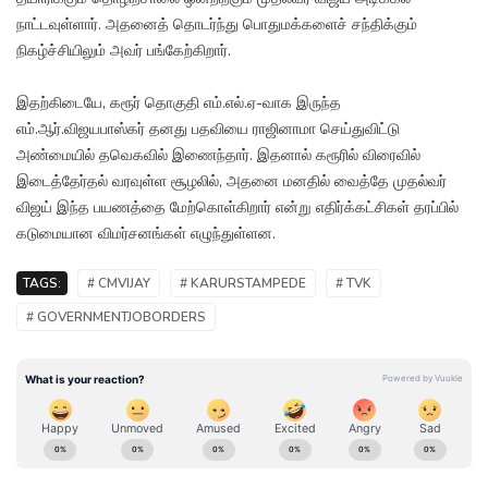
நாட்டவுள்ளார். அதனைத் தொடர்ந்து பொதுமக்களைச் சந்திக்கும்
நிகழ்ச்சியிலும் அவர் பங்கேற்கிறார்.
இதற்கிடையே, கரூர் தொகுதி எம்.எல்.ஏ-வாக இருந்த
எம்.ஆர்.விஜயபாஸ்கர் தனது பதவியை ராஜினாமா செய்துவிட்டு
அண்மையில் தவெகவில் இணைந்தார். இதனால் கரூரில் விரைவில்
இடைத்தேர்தல் வரவுள்ள சூழலில், அதனை மனதில் வைத்தே முதல்வர்
விஜய் இந்த பயணத்தை மேற்கொள்கிறார் என்று எதிர்க்கட்சிகள் தரப்பில்
கடுமையான விமர்சனங்கள் எழுந்துள்ளன.
TAGS:
# CMVIJAY
# KARURSTAMPEDE
# TVK
# GOVERNMENTJOBORDERS