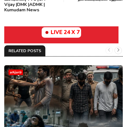
Vijay |DMK |ADMK |
Kumudam News
LIVE 24 X 7
RELATED POSTS
தமிழ்நாடு