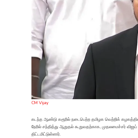
CM Vijay
கடந்த ஆண்டு கரூரில் நடைபெற்ற தமிழக வெற்றிக் கழகத்தின் 
நேரில் சந்தித்து ஆறுதல் கூறுவதற்காக, முதலமைச்சர் விஜய
திட்டமிட்டுள்ளார்.