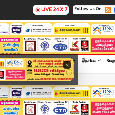
Follow Us On
LIVE 24 X 7
ு
சினிமா
அரசியல்
விளையாட்டு
இந்தியா
மேல
×
யணம்.. கூட்ட நெரி...