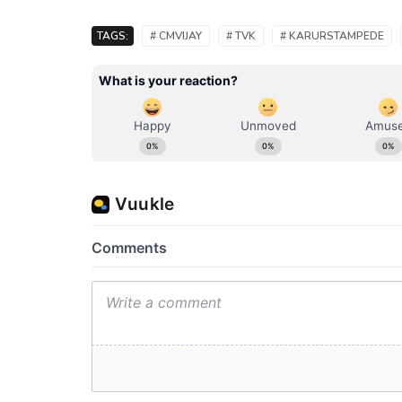
TAGS:
# CMVIJAY
# TVK
# KARURSTAMPEDE