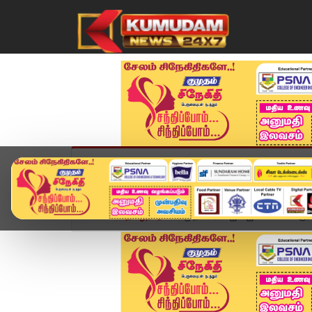
முகப்பு
விளையாட்டு
அண்மை
தமிழ்நாட
Home
தமிழ்நாடு
முதல்வர் விஜய் ஜூலை 10 கரூர் ப