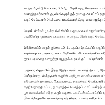
கடந்த ஆண்டு செப்டம்பர் 27-ஆம் தேதி கரூர் வேலுச்சாமிபுரத்
உயிரிழந்தவர்களின் குடும்பங்களுக்குத் தலா ரூ.20 லட்சம் 
கரூர் செல்லாமல் அவர்களை மாமல்லபுரத்திற்கு வரவழைத்து ஆ
மேலும், தேர்தல் முடிந்த பின் நேரில் வருவதாகவும் உறுதியளி
பதவியேற்று ஒன்றரை மாதங்கள் கடந்தும், அவர் கரூர் செல்ல
இந்நிலையில், வரும் ஜூலை 10, 11 ஆகிய தேதிகளில் கரூரில
வழங்கவுள்ள முதல்வர், கூட்ட நெரிசலில் பலியானவர்களின் வீ
தூவி மரியாதை செலுத்தி ஆறுதல் கூறவும் திட்டமிட்டுள்ளார்.
முதல்வர் விஜய்யின் இந்த அதிரடி கரூர்ப் பயணத் திட்டம், 
பெற்றுள்ளது. நேற்றுதான் கரூரின் அதிமுக எம்.எல்.ஏ.வான 
தவெகவில் இணையப் போவதாகவும் தகவல்கள் வெளியாகி வருக
கரூர் தொகுதி உட்பட, தமிழகத்தில் மொத்தம் 7 சட்டமன்றத்
முதலமைச்சரின் இந்த கரூர் வருகை அரசியல் வட்டாரத்தில் உற
இடைத்தேர்தலில் தாக்கத்தை ஏற்படுத்துமா என்ற எதிர்பார்ப்பும