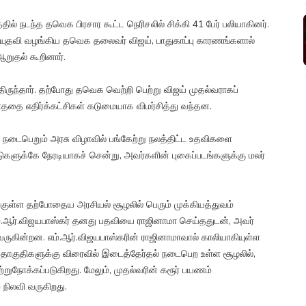
தில் நடந்த தவெக பிரசார கூட்ட நெரிசலில் சிக்கி 41 பேர் பலியாகினர்.
நிதியுதவி வழங்கிய தவெக தலைவர் விஜய், பாதுகாப்பு காரணங்களால்
றுதல் கூறினார்.
த்திருந்தார். தற்போது தவெக வெற்றி பெற்று விஜய் முதல்வராகப்
ாததை எதிர்க்கட்சிகள் கடுமையாக விமர்சித்து வந்தன.
் நடைபெறும் அரசு விழாவில் பங்கேற்று நலத்திட்ட உதவிகளை
டுகளுக்கே நேரடியாகச் சென்று, அவர்களின் புகைப்படங்களுக்கு மலர்
அங்குள்ள தற்போதைய அரசியல் சூழலில் பெரும் முக்கியத்துவம்
எம்.ஆர்.விஜயபாஸ்கர் தனது பதவியை ராஜினாமா செய்ததுடன், அவர்
ின்றன. எம்.ஆர்.விஜயபாஸ்கரின் ராஜினாமாவால் காலியாகியுள்ள
 தொகுதிகளுக்கு விரைவில் இடைத்தேர்தல் நடைபெற உள்ள சூழலில்,
்றுநோக்கப்படுகிறது. மேலும், முதல்வரின் கரூர் பயணம்
் நிலவி வருகிறது.