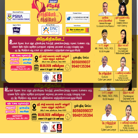
×
Home
தமிழ்நாடு
தமிழகத்தில் மழை பெய்ய வாய்ப்பு? வானிலை ஆய்வு மை...