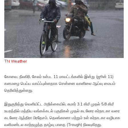
TN Weather
கோவை, நீலகிரி, சேலம் உள்பட 11 மாவட்டங்களில் இன்று (ஜூன் 11)
கனமழை பெய்ய வாய்ப்புள்ளதாக சென்னை வானிலை ஆய்வு மையம்
தெரிவித்துள்ளது.
இதுகுறித்து வெளியிட்ட அறிக்கையில், சுமார் 3.1 கிமீ முதல் 5.8 கிமீ
உயரத்தில் மத்திய வங்கக்கடல் பகுதிகள் முதல் கடலோர கர்நாடகா வரை
கடலோர ஆந்திரா பிரதேசம், தெலங்கானா மற்றும் உள் கர்நாடகா வழியாக
வளிமண்டல காற்றழுத்த தாழ்வு பாதை (Trough) நிலவுகிறது.