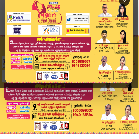
×
Home
தமிழ்நாடு
சென்னையில் இடி மின்னலுடன் கூடிய மழைக்கு வாய்ப்ப...