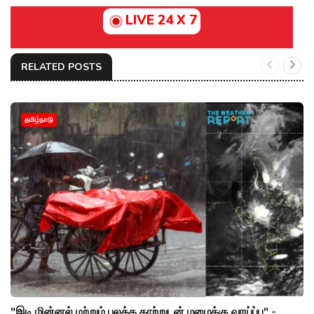
LIVE 24 X 7
RELATED POSTS
தமிழ்நாடு
"இடி மின்னல் மற்றும் பலத்த காற்றுடன் மழைக்கு வாய்ப்பு" -