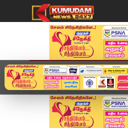
முகப்பு
விளையாட்டு
அண்மை
தமிழ்நாட
Home
தமிழ்நாடு
அசாம், கேரளம், புதுச்சேரி தேர்த