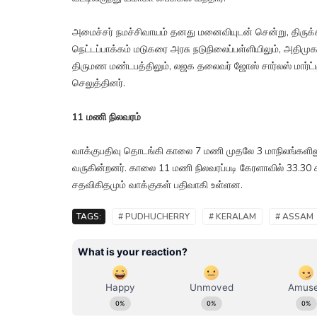
அமைச்சர் நமச்சிவாயம் தனது மனைவியுடன் சென்று, திருக்கன
நெட்டப்பாக்கம் மடுகரை அரசு நடுநிலைப்பள்ளியிலும், அதிம
திருமண மண்டபத்திலும், லஜக தலைவர் ஜோஸ் சார்லஸ் மார்ட்ட
செலுத்தினர்.
11 மணி நிலவரம்
வாக்குபதிவு தொடங்கி காலை 7 மணி முதலே 3 மாநிலங்களிலு
வருகின்றனர். காலை 11 மணி நிலவரப்படி கேரளாவில் 33.30 சத
சதவிகிதமும் வாக்குகள் பதிவாகி உள்ளன.
TAGS:
# PUDHUCHERRY
# KERALAM
# ASSAM