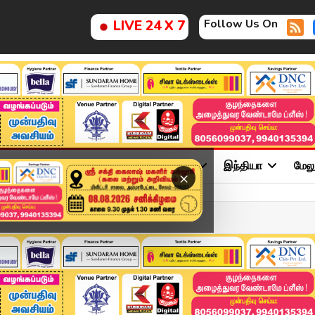
Follow Us On
LIVE 24 X 7
ு
சினிமா
அரசியல்
விளையாட்டு
இந்தியா
மேல
×
ல்..11 மணி வாக்க...