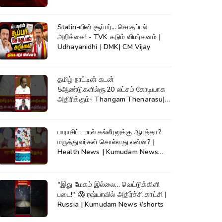
Stalin-யின் சூப்பர்... சொதப்பல்
அறிக்கை! - TVK கடும் விமர்சனம் |
Udhayanidhi | DMK| CM Vijay
தமிழ் நாட்டின் கடன்
5ஆண்டுகளில்ரூ.20 லட்சம் கோடியாக
அதிரிக்கும்- Thangam Thenarasu|
CM Vijay #shorts
பாராசிட்டமால் கல்லீரலுக்கு ஆபத்தா?
மருத்துவர்கள் சொல்வது என்ன? |
Health News | Kumudam News
#shorts
"இது மேகம் இல்லை... வெட்டுக்கிளி
படை!" 😱 ரஷ்யாவில் அதிர்ச்சி காட்சி |
Russia | Kumudam News #shorts