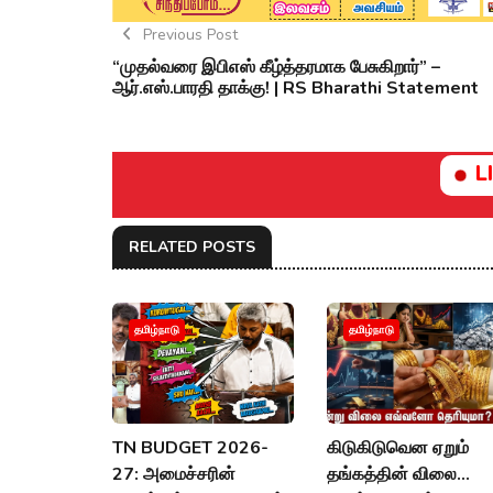
Previous Post
“முதல்வரை இபிஎஸ் கீழ்த்தரமாக பேசுகிறார்” –
ஆர்.எஸ்.பாரதி தாக்கு! | RS Bharathi Statement
L
RELATED POSTS
தமிழ்நாடு
தமிழ்நாடு
TN BUDGET 2026-
கிடுகிடுவென ஏறும்
27: அமைச்சரின்
தங்கத்தின் விலை...