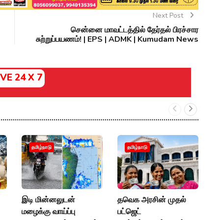
Next Post
சென்னை மாவட்டத்தில் தேர்தல் பிரச்சார
சுற்றுப்பயணம்! | EPS | ADMK | Kumudam News
IVE 24 X 7
உ
தமிழ்நாடு
தமிழ்நாடு
எ
ப
வ
இடி மின்னலுடன்
தவெக அரசின் முதல்
P
மழைக்கு வாய்ப்பு
பட்ஜெட்