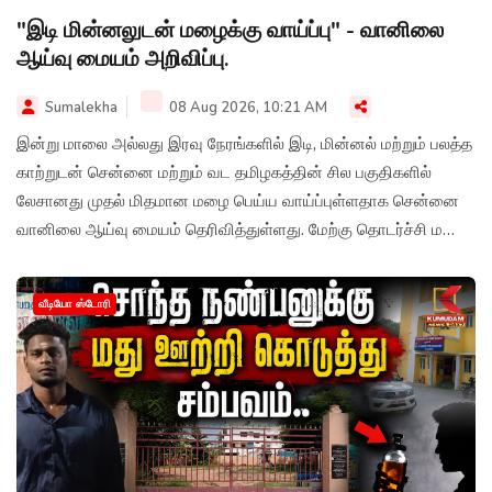
"இடி மின்னலுடன் மழைக்கு வாய்ப்பு" - வானிலை
ஆய்வு மையம் அறிவிப்பு.
Sumalekha
08 Aug 2026, 10:21 AM
இன்று மாலை அல்லது இரவு நேரங்களில் இடி, மின்னல் மற்றும் பலத்த
காற்றுடன் சென்னை மற்றும் வட தமிழகத்தின் சில பகுதிகளில்
லேசானது முதல் மிதமான மழை பெய்ய வாய்ப்புள்ளதாக சென்னை
வானிலை ஆய்வு மையம் தெரிவித்துள்ளது. மேற்கு தொடர்ச்சி மலை
மாவட்டங்களிலும் மழைக்கு வாய்ப்புள்ளது. சென்னையில் அதிகபட்ச
வெப்பநிலை 36-37°C வரை இருக்கும் எனவும், கடலோர பகுதிகளில்
வீடியோ ஸ்டோரி
பலத்த காற்று வீசக்கூடும் என்பதால் மீனவர்கள் எச்சரிக்கையாக
இருக்கவும் அறிவுறுத்தப்பட்டுள்ளது.