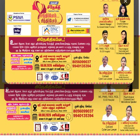
×
Home
வீடியோ ஸ்டோரி
“அதிகாரத்தை மாற்றி அமைக்க சூழ்ச்சி” – முதல்வர் ...