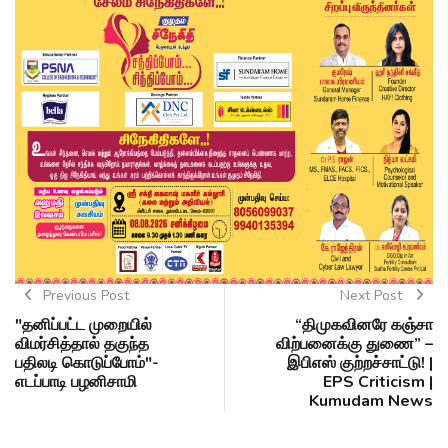
Previous Post
Next Post
"தனிப்பட்ட முறையில்
“திமுகவினரே கஞ்சா
விமர்சித்தால் தகுந்த
விற்பனைக்கு துணை” –
பதிலடி கொடுப்போம்"-
இபிஎஸ் குற்றச்சாட்டு! |
எடப்பாடி பழனிசாமி
EPS Criticism |
Kumudam News