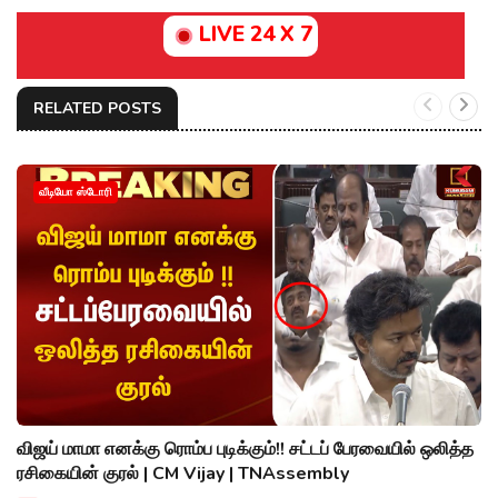
LIVE 24 X 7
RELATED POSTS
வீடியோ ஸ்டோரி
விஜய் மாமா எனக்கு ரொம்ப புடிக்கும்!! சட்டப் பேரவையில் ஒலித்த
ரசிகையின் குரல் | CM Vijay | TNAssembly