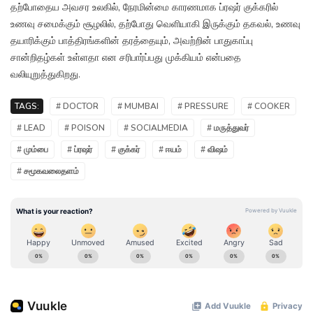
தற்போதைய அவசர உலகில், நேரமின்மை காரணமாக ப்ரஷர் குக்கரில்
உணவு சமைக்கும் சூழலில், தற்போது வெளியாகி இருக்கும் தகவல், உணவு
தயாரிக்கும் பாத்திரங்களின் தரத்தையும், அவற்றின் பாதுகாப்பு
சான்றிதழ்கள் உள்ளதா என சரிபார்ப்பது முக்கியம் என்பதை
வலியுறுத்துகிறது.
TAGS:
# DOCTOR
# MUMBAI
# PRESSURE
# COOKER
# LEAD
# POISON
# SOCIALMEDIA
# மருத்துவர்
# மும்பை
# ப்ரஷர்
# குக்கர்
# ஈயம்
# விஷம்
# சமூகவலைதளம்