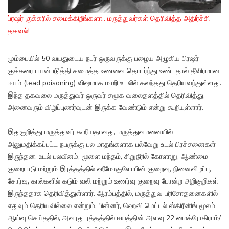
ப்ரஷர் குக்கரில் சமைக்கிறீங்களா.. மருத்துவர்கள் தெரிவித்த அதிர்ச்சி
தகவல்!
மும்பையில் 50 வயதுடைய நபர் ஒருவருக்கு பழைய அழுகிய பிரஷர்
குக்கரை பயன்படுத்தி சமைத்த உணவை தொடர்ந்து உண்டதால் தீவிரமான
ஈயம் (lead poisoning) விஷமாக மாறி உடலில் கலந்தது தெரியவந்துள்ளது.
இந்த தகவலை மருத்துவர் ஒருவர் சமூக வலைதளத்தில் தெரிவித்து,
அனைவரும் விழிப்புணர்வுடன் இருக்க வேண்டும் என்று கூறியுள்ளார்.
இதுகுறித்து மருத்துவர் கூறியதாவது, மருத்துவமனையில்
அனுமதிக்கப்பட்ட நபருக்கு பல மாதங்களாக பல்வேறு உடல் பிரச்சனைகள்
இருந்தன. உடல் பலவீனம், மூளை மந்தம், சிறுநீரில் கோளாறு, ஆண்மை
குறைபாடு மற்றும் இரத்தத்தில் ஹீமோகுளோபின் குறைவு, நினைவிழப்பு,
சோர்வு, கால்களில் கடும் வலி மற்றும் உணர்வு குறைவு போன்ற அறிகுறிகள்
இருந்ததாக தெரிவித்துள்ளார். ஆரம்பத்தில், மருத்துவ பரிசோதனைகளில்
எதுவும் தெரியவில்லை என்றும், பின்னர், ஹெவி மெட்டல் ஸ்கிரீனிங் மூலம்
ஆய்வு செய்ததில், அவரது ரத்தத்தில் ஈயத்தின் அளவு 22 மைக்ரோகிராம்/