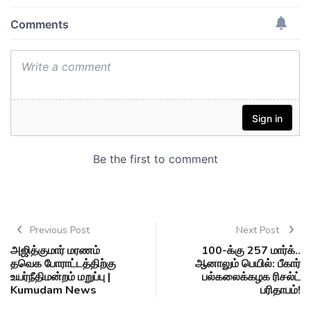
Previous Post
Next Post
அஜித்குமார் மரணம்
100-க்கு 257 மார்க்..
தவெக போராட்டத்திற்கு
ஆனாலும் பெயில்: பீகார்
உயர்நீதிமன்றம் மறுப்பு |
பல்கலைக்கழக ரிசல்ட்
Kumudam News
பரிதாபம்!