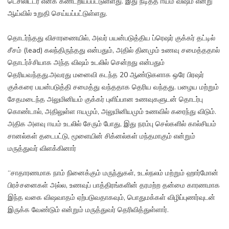
டெசிலிட்டர் எனக் கண்டறியப்பட்டுள்ளது. இது நீடித்த ஈயம் விஷம் என்று
ஆய்வில் உறுதி செய்யப்பட்டுள்ளது.
தொடர்ந்தது விசாரணையில், அவர் பயன்படுத்திய ப்ரெஷர் குக்கர் தட்டில்
சீசம் (lead) கலந்திருந்தது என்பதும், அதில் தினமும் உணவு சமைத்ததால்
தொடர்ச்சியாக அந்த விஷம் உடலில் சென்றது என்பதும்
தெரியவந்தது.அவரது மனைவி கடந்த 20 ஆண்டுகளாக ஒரே பிரஷர்
குக்கரை பயன்படுத்தி சமைத்து வந்ததாக தெரிய வந்தது. பழைய மற்றும்
சேதமடைந்த அலுமினியம் குக்கர் புளிப்பான உணவுகளுடன் தொடர்பு
கொண்டால், அதிலுள்ள ஈயமும், அலுமினியமும் உணவில் கரைந்து விடும்.
அதிக அளவு ஈயம் உடலில் சேரும் போது, இது நரம்பு செல்களில் கால்சியம்
சானல்கள் தடைபட்டு, மூளையின் சிக்னல்கள் மந்தமாகும் என்றும்
மருத்துவர் விளக்கினார்
“சாதாரணமாக நாம் நினைக்கும் மருந்துகள், உடல்நலம் மற்றும் ஹார்மோன்
பிரச்சனைகள் அல்ல, உணவுப் பாத்திரங்களின் தரமற்ற தன்மை காரணமாக
இந்த வகை விஷவாதம் ஏற்படுவதாகவும், பொதுமக்கள் விழிப்புணர்வுடன்
இருக்க வேண்டும் என்றும் மருத்துவர் தெரிவித்துள்ளார்.