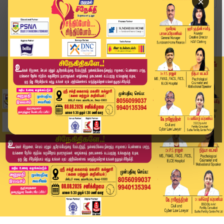
×
Home
தமிழ்நாடு
அமோனியா வாயு கசிவு: ரூ.10 லட்சம் நிதி உதவி வழங்...