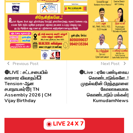
Previous Post
Next Post
🔴LIVE : சட்டசபையில்
🔴Live : ஏலே பண்டிகைய
காரசார விவாதம்💥
கொண்டாடுங்களே..!
Tension-ஆன
முதல்வரின் பிறந்தநாளை
சபாநாயகர்😠| TN
கோலாகலமாக
Assembly 2026 | CM
கொண்டாடும் மக்கள்|
Vijay Birthday
KumudamNews
LIVE 24 X 7