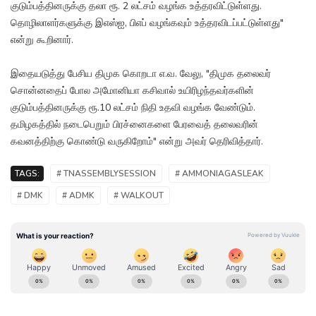
குடும்பத்தினருக்கு தலா ரூ. 2 லட்சம் வழங்க உத்தரவிட்டுள்ளது.
தொழிலாளர்களுக்கு இஎஸ்ஐ, பிஎப் வழங்கவும் உத்தரவிடப்பட்டுள்ளது"
என்று கூறினார்.
இதையடுத்து பேசிய திமுக கொறடா எ.வ. வேலு, "திமுக தலைவர்
சொன்னதைப் போல அமோனியா கசிவால் உயிரிழந்தவர்களின்
குடும்பத்தினருக்கு ரூ.10 லட்சம் நிதி உதவி வழங்க வேண்டும்.
தமிழகத்தில் நடைபெறும் பிரச்னைகளை பேரவைத் தலைவரின்
கவனத்திற்கு கொண்டு வருகிறோம்" என்று அவர் தெரிவித்தார்.
TAGS:
# TNASSEMBLYSESSION
# AMMONIAGASLEAK
# DMK
# ADMK
# WALKOUT