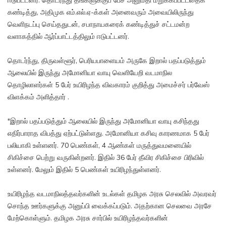
ஈடுபட்டனர். தொடர்ந்து தங்களுக்குப் பேச அனுமதி மறுக்கப்பட்டதைக்
கண்டித்து, அதிமுக எம்.எல்.ஏ-க்கள் அனைவரும் அவையிலிருந்து
வெளிநடப்பு செய்ததுடன், சபாநாயகரைக் கண்டித்துச் சட்டமன்ற
வளாகத்தில் ஆர்ப்பாட்டத்திலும் ஈடுபட்டனர்.
தொடர்ந்து, திருவள்ளூர், பெரியபாளையம் அருகே இறால் பதப்படுத்தும்
ஆலையில் இருந்து அமோனியா வாயு வெளியேறி வடமாநில
தொழிலாளர்கள் 5 பேர் உயிரிழந்த விவகாரம் குறித்து அமைச்சர் பர்வேஸ்
விளக்கம் அளித்தார் .
"இறால் பதப்படுத்தும் ஆலையில் இருந்து அமோனியா வாயு கசிந்தது
எதிர்பாராத விபத்து ஏற்பட்டுள்ளது. அமோனியா கசிவு காரணமாக 5 பேர்
பலியாகி உள்ளனர். 70 பெண்கள், 4 ஆண்கள் மருத்துவமனையில்
சிகிச்சை பெற்று வருகின்றனர். இதில் 36 பேர் தீவிர சிகிச்சை பிரிவில்
உள்ளனர். மேலும் இதில் 5 பெண்கள் உயிரிழந்துள்ளனர்.
உயிரிழந்த வடமாநிலத்தவர்களின் உடல்கள் தமிழக அரசு செலவில் அவரவர்
சொந்த ஊர்களுக்கு அனுப்பி வைக்கப்படும். அதற்கான செலவை அரசே
மேற்கொள்ளும். தமிழக அரசு சார்பில் உயிரிழந்தவர்களின்