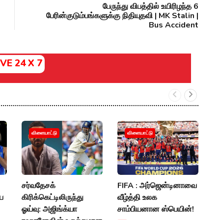
பேருந்து விபத்தில் உயிரிழந்த 6
பேரின்குடும்பங்களுக்கு நிதியுதவி | MK Stalin |
Bus Accident
IVE 24 X 7
சர
விளையாட்டு
விளையாட்டு
இ
வ
சர
சர்வதேசக்
FIFA : அர்ஜென்டினாவை
P
ய
கிரிக்கெட்டிலிருந்து
வீழ்த்தி உலக
ஓய்வு: அஜிங்க்யா
சாம்பியனான ஸ்பெயின்!