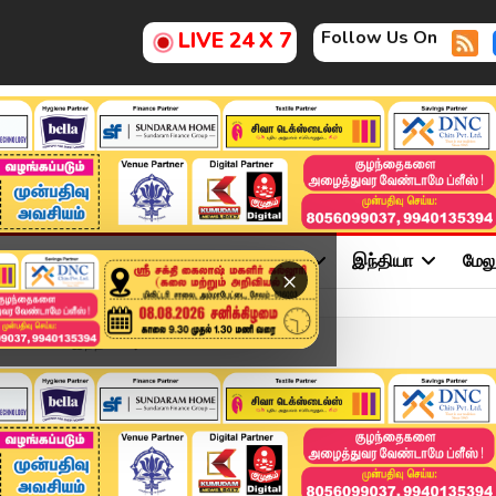
Follow Us On
LIVE 24 X 7
ு
சினிமா
அரசியல்
விளையாட்டு
இந்தியா
மேல
×
ரான டெஸ்ட்: இந்திய அண...