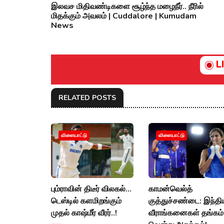
இலவச மிதிவண்டிகளை சூழ்ந்த மழைநீர்.. நீரில்
மிதக்கும் அவலம் | Cuddalore | Kumudam
News
L
RELATED POSTS
விளையாட்டு
விளையாட்டு
பும்ராவின் திடீர் விலகல்...
காமன்வெல்த்
டெஸ்டில் களமிறங்கும்
குத்துச்சண்டை: இந்தி
முதல் காஷ்மீர் வீரர்..!
வீராங்கனைகள் தங்கம்