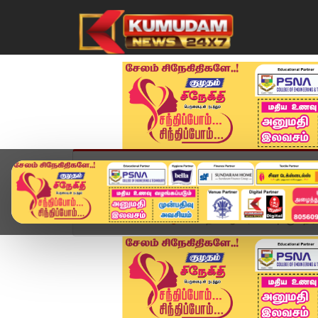
முகப்பு
விளையாட்டு
அண்மை
தமிழ்நாட
Home
விளையாட்டு
தென் ஆப்பிரிக்காவுக்கு எதி