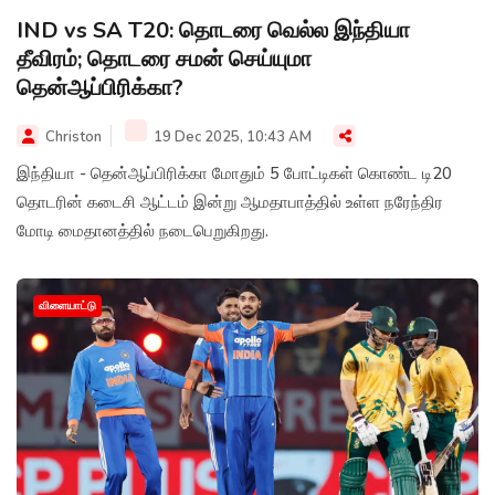
IND vs SA T20: தொடரை வெல்ல இந்தியா
தீவிரம்; தொடரை சமன் செய்யுமா
தென்ஆப்பிரிக்கா?
Christon
19 Dec 2025, 10:43 AM
இந்தியா - தென்ஆப்பிரிக்கா மோதும் 5 போட்டிகள் கொண்ட டி20
தொடரின் கடைசி ஆட்டம் இன்று ஆமதாபாத்தில் உள்ள நரேந்திர
மோடி மைதானத்தில் நடைபெறுகிறது.
விளையாட்டு