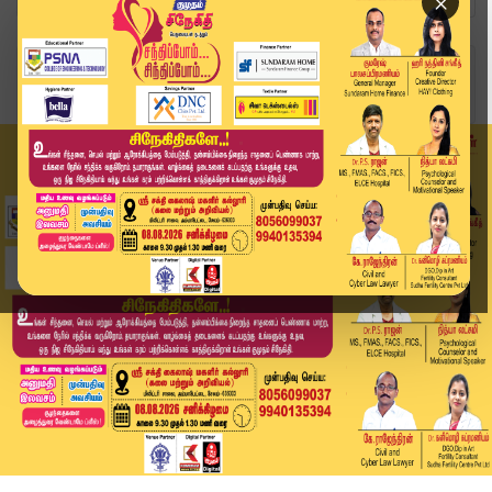
×
Home
விளையாட்டு
IND vs SA: தொடரை கைப்பற்றும் முனைப்பில் களமிறங்...