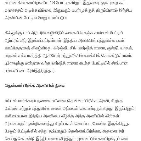
சுப்மன் கில் களமிறங்கிய 18 போட்டிகளிலும் இதுவரை ஒருமுறை கூட
அரைசதம் அடிக்கவில்லை. இருவரும் ஃபார்முக்குத் திரும்பினால் இந்திய
அணியின் பேட்டிங் மேலும் பலப்படும்.
கில்லுக்கு டாப் ஆர்டரில் வழிவிடும் வகையில் சஞ்சு சாம்சன் பேட்டிங்
ஆர்டரில் கீழ் இறக்கப்பட்டுள்ளார். இந்திய அணியின் பந்துவீச்சு பலம்
வாய்ந்ததாகத் திகழ்கிறது. அர்ஷ்தீப் சிங், ஹர்ஷித் ராணா, குல்தீப் யாதவ்,
வருண் சக்கரவர்த்தி ஆகியோர் பந்துவீச்சில் கலக்கிக் கொண்டுள்ளனர்.
பும்ராவுக்கு மாற்றாக வந்த ஹர்ஷித் ராணா கடந்த போட்டியில் சிறப்பான
பங்களிப்பை அளித்திருந்தார்.
தென்னாப்பிரிக்க அணியின் நிலை
எய்டன் மார்க்கரம் தலைமையிலான தென்னாப்பிரிக்க அணி, சிறந்த
பேட்டிங் மற்றும் பந்துவீச்சு லைன் அப்பைக் கொண்டிருக்கிறது. இருப்பினும்,
வலிமையான இந்திய அணியை வீழ்த்த அந்த அணியின் வீரர்கள்
அனைவரும் ஒன்றிணைந்து சிறப்பாகச் செயல்பட வேண்டி இருக்கிறது.
மேலும் பேட்டிங்கில் சற்று தடுமாறும் தென்னாப்பிரிக்கா, அதனை சரி
செய்துகொண்டு இந்தியாவை வீழ்த்தும் முனைப்பில் களமிறங்கும் என