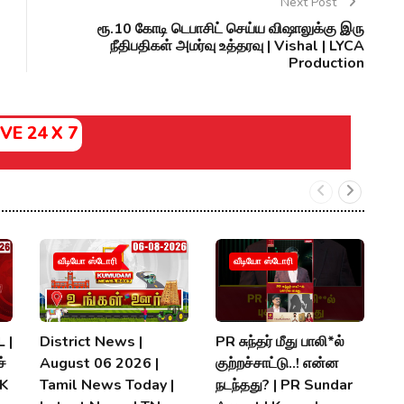
Next Post
ரூ.10 கோடி டெபாசிட் செய்ய விஷாலுக்கு இரு
நீதிபதிகள் அமர்வு உத்தரவு | Vishal | LYCA
Production
IVE 24 X 7
வீடியோ ஸ்டோரி
வீடியோ ஸ்டோரி
 |
District News |
PR சுந்தர் மீது பாலி*ல்
நி
்
August 06 2026 |
குற்றச்சாட்டு..! என்ன
த
MK
Tamil News Today |
நடந்தது? | PR Sundar
மு