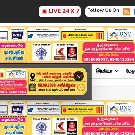
Follow Us On
LIVE 24 X 7
ு
சினிமா
அரசியல்
விளையாட்டு
இந்தியா
மேல
×
லில் புயல் உருவாக வாய்...