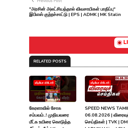
Previous Post
"அரசின் அலட்சியத்தால் விவசாயிகள் பாதிப்பு"
இபிஎஸ் குற்றச்சாட்டு | EPS | ADMK | MK Stalin
L
RELATED POSTS
வீடியோ ஸ்டோரி
வீடியோ ஸ்டோரி
கேரளாவில் சோக
SPEED NEWS TAMIL
சம்பவம்..! முதியவரை
06.08.2026 | விரைவுச
மீட்க உயிரை கொடுத்த
செய்திகள் | TVK | D