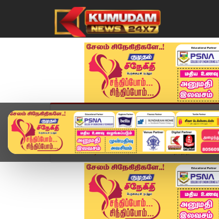
முகப்பு
விளையாட்டு
அண்மை
தமிழ்நாட
Home
வீடியோ ஸ்டோரி
48 மணி நேரத்தில் வங்கக்கட