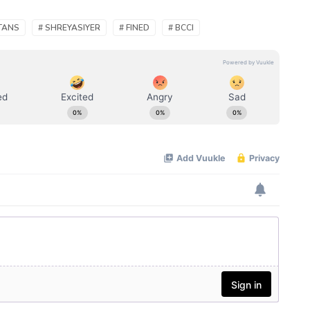
TANS
# SHREYASIYER
# FINED
# BCCI