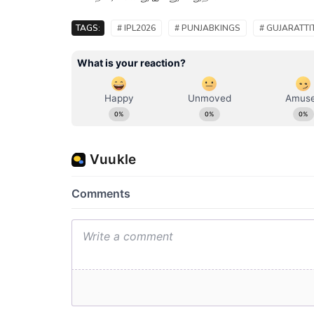
TAGS:
# IPL2026
# PUNJABKINGS
# GUJARATTI