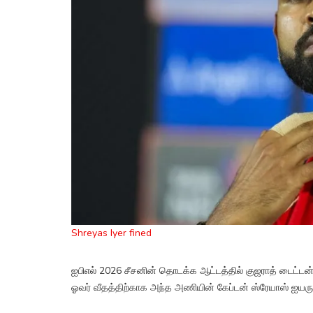
Shreyas Iyer fined
ஐபிஎல் 2026 சீசனின் தொடக்க ஆட்டத்தில் குஜராத் டைட்டன்
ஓவர் வீதத்திற்காக அந்த அணியின் கேப்டன் ஸ்ரேயாஸ் ஐயருக்