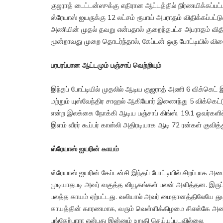
குஜராத் டைட்டன்ஸுக்கு எதிரான ஆட்டத்தில் நிர்ணயிக்கப்பட்ட
ஸ்ரேயாஸ் ஐயருக்கு 12 லட்சம் ரூபாய் அபராதம் விதிக்கப்பட்
அணியின் முதல் தவறு என்பதால் குறைந்தபட்ச அபராதம் வித
மூன்றாவது முறை தொடர்ந்தால், கேப்டன் ஒரு போட்டியில் விளை
பரபரப்பான ஆட்டமும் பஞ்சாப் வெற்றியும்
இந்தப் போட்டியில் முதலில் ஆடிய குஜராத் அணி 6 விக்கெட் இழ
மற்றும் யுஸ்வேந்திர சாஹல் ஆகியோர் இணைந்து 5 விக்கெட்டு
என்ற இலக்கை நோக்கி ஆடிய பஞ்சாப் கிங்ஸ், 19.1 ஓவர்களில்
இளம் வீரர் கூப்பர் கான்லி அதிரடியாக ஆடி 72 ரன்கள் குவி
ஸ்ரேயாஸ் ஐயரின் காயம்
ஸ்ரேயாஸ் ஐயரின் கேப்டன்சி இந்தப் போட்டியில் சிறப்பாக அமை
முடியாதபடி அவர் வகுத்த வியூகங்கள் பலன் அளித்தன. இருப்ப
பலத்த காயம் ஏற்பட்டது. வலியால் அவர் மைதானத்திலேயே து
காயத்தின் காரணமாக, வரும் வெள்ளிக்கிழமை சிஎஸ்கே அணி
பங்கேற்பாரா என்பது இன்னும் உறுதி செய்யப்படவில்லை.