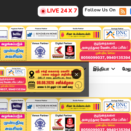
Follow Us On
LIVE 24 X 7
ு
சினிமா
அரசியல்
விளையாட்டு
இந்தியா
மேல
×
டியா? ஸ்ரேயாஸ் ஐயருக...