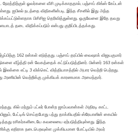
 நேரத்திற்குள் ஓவர்களை வீசி முடிக்காததால், பஞ்சாப் கிங்ஸ் கேப்டன்
டுள்ளது. ஐபிஎல் நடத்தை விதிகளின்படி, இந்த சீசனில் இது அந்த
ிக்கப்பட்டுள்ளதாக பிசிசிஐ தெரிவித்துள்ளது. ஒருவேளை இதே தவறு
யாடத் தடை விதிக்கப்படும் என்பது குறிப்பிடத்தக்கது.
ப்பிற்கு 162 ரன்கள் எடுத்தது. பஞ்சாப் தரப்பில் வைஷாக் விஜயகுமார்
களை வீழ்த்தி ரன் வேகத்தைக் கட்டுப்படுத்தினர். பின்னர் 163 ரன்கள்
 இலக்கை எட்டி 3 விக்கெட் வித்தியாசத்தில் அபார வெற்றி பெற்றது.
த்து அணியின் வெற்றிக்கு முக்கியக் காரணமாக அமைந்தார்.
ந்தது. கில் மற்றும் பட்லர் போன்ற ஜாம்பவான்கள் அதிரடி காட்ட
ினும், பேட்டிங் செய்தபோது பந்து தாக்கியதில் ஸ்ரேயாஸின் கையில்
டித்தது ரசிகர்களிடையே கவலையை ஏற்படுத்தியுள்ளது. இந்த
க்கு எதிராக நடைபெறவுள்ள முக்கியமான போட்டியில் அவர்