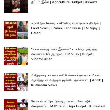
திட்டம் இல்ல | Agriculture Budget | #shorts
பழனி நில மோசடி - சிபிசிஐடி விசாரணை தீவிரம் |
Land Scam| | Palani Land Issue | CM Vijay |
Palani
"எங்களுக்கு பயன் இல்லை!" - பட்ஜெட் குறித்து
விவசாயியின் குமுறல்! | CM Vijay | Budjet |
VinothKumar
அதிமுகவுடன் கூட்டணி பேச்சுவார்த்தையா..? என்.
ஆனந்துடன் அதிமுக முக்கிய தலைகள்.. | Admk |
Kumudam News
வேளான் பட்ஜெட்டுக்கு மு.க.ஸ்டாலின் கடும்
விமர்சனம்.. | M.KStalin | Agri Budjet | Kumudam