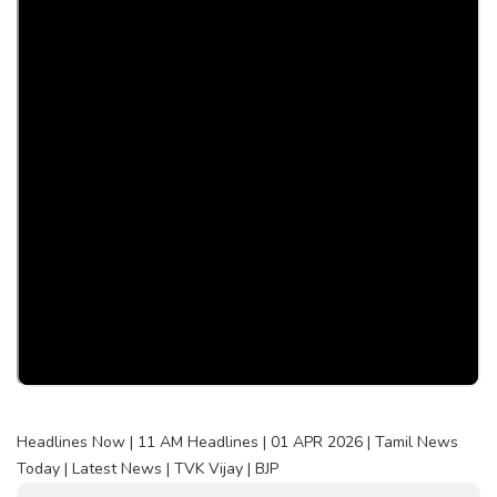
Headlines Now | 11 AM Headlines | 01 APR 2026 | Tamil News
Today | Latest News | TVK Vijay | BJP