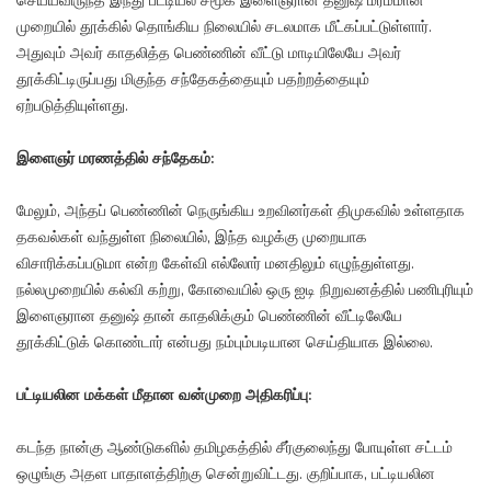
செய்யவிருந்த இந்து பட்டியல் சமூக இளைஞரான தனுஷ் மர்மமான
முறையில் தூக்கில் தொங்கிய நிலையில் சடலமாக மீட்கப்பட்டுள்ளார்.
அதுவும் அவர் காதலித்த பெண்ணின் வீட்டு மாடியிலேயே அவர்
தூக்கிட்டிருப்பது மிகுந்த சந்தேகத்தையும் பதற்றத்தையும்
ஏற்படுத்தியுள்ளது.
இளைஞர் மரணத்தில் சந்தேகம்:
மேலும், அந்தப் பெண்ணின் நெருங்கிய உறவினர்கள் திமுகவில் உள்ளதாக
தகவல்கள் வந்துள்ள நிலையில், இந்த வழக்கு முறையாக
விசாரிக்கப்படுமா என்ற கேள்வி எல்லோர் மனதிலும் எழுந்துள்ளது.
நல்லமுறையில் கல்வி கற்று, கோவையில் ஒரு ஐடி நிறுவனத்தில் பணிபுரியும்
இளைஞரான தனுஷ் தான் காதலிக்கும் பெண்ணின் வீட்டிலேயே
தூக்கிட்டுக் கொண்டார் என்பது நம்பும்படியான செய்தியாக இல்லை.
பட்டியலின மக்கள் மீதான வன்முறை அதிகரிப்பு:
கடந்த நான்கு ஆண்டுகளில் தமிழகத்தில் சீர்குலைந்து போயுள்ள சட்டம்
ஒழுங்கு அதள பாதாளத்திற்கு சென்றுவிட்டது. குறிப்பாக, பட்டியலின