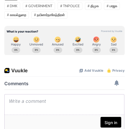
# DMK
# GOVERNMENT
# TNPOLICE
# திமுக
# பாஜக
# காவல்துறை
# நயினார்நாகேந்திரன்