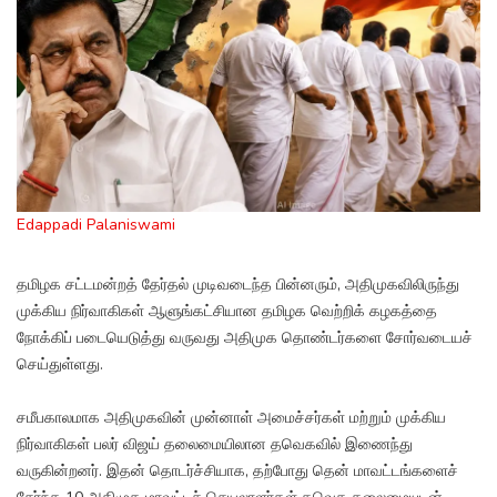
Edappadi Palaniswami
தமிழக சட்டமன்றத் தேர்தல் முடிவடைந்த பின்னரும், அதிமுகவிலிருந்து
முக்கிய நிர்வாகிகள் ஆளுங்கட்சியான தமிழக வெற்றிக் கழகத்தை
நோக்கிப் படையெடுத்து வருவது அதிமுக தொண்டர்களை சோர்வடையச்
செய்துள்ளது.
சமீபகாலமாக அதிமுகவின் முன்னாள் அமைச்சர்கள் மற்றும் முக்கிய
நிர்வாகிகள் பலர் விஜய் தலைமையிலான தவெகவில் இணைந்து
வருகின்றனர். இதன் தொடர்ச்சியாக, தற்போது தென் மாவட்டங்களைச்