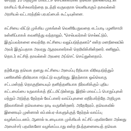
சேர்ந்த 10 அதிமுக மாவட்டச் செயலாளர்கள் தவெக தலைமையுடன்
ரகசியப் பேச்சுவார்த்தை நடத்தி வருவதாக வெளியாகும் தகவல்கள்
அரசியல் வட்டாரத்தில் பரபரப்பைக் கூட்டியுள்ளன.
கட்சியை விட்டு முக்கிய முகங்கள் வெளியேறுவதை எடப்பாடி பழனிசாமி
உன்னிப்பாகக் கவனித்து வந்தாலும், "செல்பவர்கள் செல்லட்டும்,
இருப்பவர்களை வைத்தே கட்சியை வலுப்படுத்தலாம்" என்ற மனநிலையில்
அவர் இருப்பதாக அவரது ஆதரவாளர்கள் தெரிவிக்கின்றனர். எனினும்,
தொடர் கட்சித் தாவல்கள் அவரை அப்செட் செய்துள்ளதாம்.
தற்போது தவெக தனது கட்சியை அமைப்பு ரீதியாக விரிவுபடுத்தும்
பணிகளில் தீவிரமாக ஈடுபட்டு வருகிறது. இதற்காக ஒவ்வொரு
சட்டமன்றத் தொகுதியையும் தனித்தனியாக நிர்வகிக்கும் புதிய
கட்டமைப்பை உருவாக்கத் திட்டமிட்டுள்ளது. இதில் மாவட்டப் பொறுப்புகள்
மற்றும் அடுத்த தேர்தல் வேட்பாளர் வாய்ப்புகளை எதிர்பார்த்தே அதிமுக
நிர்வாகிகள் தவெகவை நாடி வருகின்றனர். அதேநேரம், தவெகவில்
இணையும் முன்னாள் எம்.எல்.ஏ-க்களுக்குத் தேர்தல் வாய்ப்பு
வழங்கப்படலாம், ஆனால் உடனடியாக முக்கியக் கட்சிப் பதவிகளோ அல்லது
அமைச்சர் பதவிகளோ வழங்கப்படாது என்ற நிபந்தனையைத் தவெக