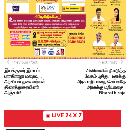
Previous Post
Next Post
இயக்குனர் இமயம்
சினிமாவில் நீ எடுத்த
பாரதிராஜா மறைவு...
வேதம் புதிது.. உனக்கு
அரசியல் தலைவர்கள்
அரசு மறியாதை செய்வதே
திரைத்துறையினர்
அரசுக்கு மறியாதை |
அஞ்சலி!
Bharathiraja
LIVE 24 X 7