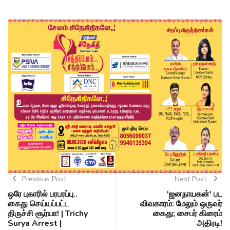
Previous Post
Next Post
ஒரே புகாரில் பரபரப்பு..
'ஜனநாயகன்' பட
கைது செய்யப்பட்ட
விவகாரம்: மேலும் ஒருவர்
திருச்சி சூர்யா! | Trichy
கைது; சைபர் கிரைம்
Surya Arrest |
அதிரடி!