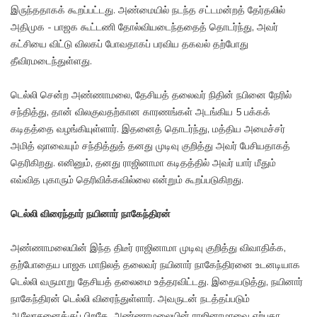
இருந்ததாகக் கூறப்பட்டது. அண்மையில் நடந்த சட்டமன்றத் தேர்தலில்
அதிமுக - பாஜக கூட்டணி தோல்வியடைந்ததைத் தொடர்ந்து, அவர்
கட்சியை விட்டு விலகப் போவதாகப் பரவிய தகவல் தற்போது
தீவிரமடைந்துள்ளது.
டெல்லி சென்ற அண்ணாமலை, தேசியத் தலைவர் நிதின் நபினை நேரில்
சந்தித்து, தான் விலகுவதற்கான காரணங்கள் அடங்கிய 5 பக்கக்
கடிதத்தை வழங்கியுள்ளார். இதனைத் தொடர்ந்து, மத்திய அமைச்சர்
அமித் ஷாவையும் சந்தித்துத் தனது முடிவு குறித்து அவர் பேசியதாகத்
தெரிகிறது. எனினும், தனது ராஜினாமா கடிதத்தில் அவர் யார் மீதும்
எவ்வித புகாரும் தெரிவிக்கவில்லை என்றும் கூறப்படுகிறது.
டெல்லி விரைந்தார் நயினார் நாகேந்திரன்
அண்ணாமலையின் இந்த திடீர் ராஜினாமா முடிவு குறித்து விவாதிக்க,
தற்போதைய பாஜக மாநிலத் தலைவர் நயினார் நாகேந்திரனை உடனடியாக
டெல்லி வருமாறு தேசியத் தலைமை உத்தரவிட்டது. இதையடுத்து, நயினார்
நாகேந்திரன் டெல்லி விரைந்துள்ளார். அவருடன் நடத்தப்படும்
ஆலோசனைக்குப் பிறகே, அண்ணாமலையின் ராஜினாமாவை ஏற்பதா