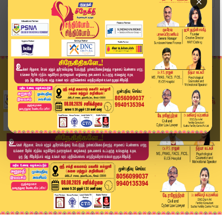
×
Home
அரசியல்
"நோ காம்ப்ரமைஸ்.." புதிய கட்சி தொடங்குவதில் அண்...