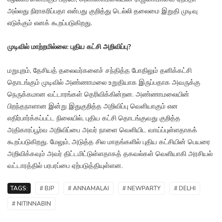
அல்லது நிராகரிப்பதா என்பது குறித்து டெல்லி தலைமை இறுதி முடிவு
எடுக்கும் எனக் கூறப்படுகிறது.
முடிவில் மாற்றமில்லை: புதிய கட்சி அறிவிப்பு?
மறுபுறம், தேசியத் தலைவர்களைச் சந்தித்த போதிலும் தனிக்கட்சி
தொடங்கும் முடிவில் அண்ணாமலை உறுதியாக இருப்பதாக அவருக்கு
நெருக்கமான வட்டாரங்கள் தெரிவிக்கின்றன. அண்ணாமலையின்
பிறந்தநாளான இன்று இதுகுறித்த அறிவிப்பு வெளியாகும் என
எதிர்பார்க்கப்பட்ட நிலையில், புதிய கட்சி தொடங்குவது குறித்த
அதிகாரப்பூர்வ அறிவிப்பை அவர் நாளை வெளியிட வாய்ப்புள்ளதாகக்
கூறப்படுகிறது. மேலும், அடுத்த சில மாதங்களில் புதிய கட்சியின் பெயரை
அறிவிக்கவும் அவர் திட்டமிட்டுள்ளதாகத் தகவல்கள் வெளியாகி அரசியல்
வட்டாரத்தில் பரபரப்பை ஏற்படுத்தியுள்ளன.
TAGS:
# BJP
# ANNAMALAI
# NEWPARTY
# DELHI
# NITINNABIN