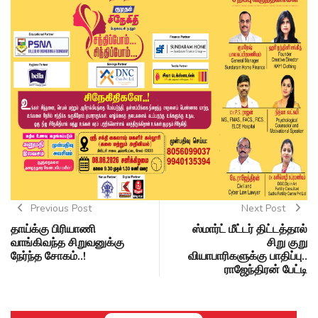
Previous Post
Next Post
தாய்க்கு பிரியாணி
ஸ்மார்ட் மீட்டர் திட்டத்தால்
வாங்கிவந்த சிறுவனுக்கு
சிறு குறு
நேர்ந்த சோகம்..!
வியாபாரிகளுக்கு பாதிப்பு..
ராஜேந்திரன் பேட்டி