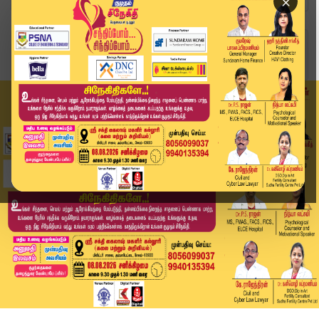
×
Home
அரசியல்
“கன்னட மொழி விரோதி கமல்ஹாசன்” –கோவையில் போஸ்டர...