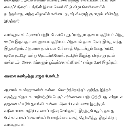
மணிரத்னம் இயக்கத்தில் கமல்ஹாசன் நடித்து வெளியாகி உள்ள 'தக்
லைஃப்' திரைப்படத்தின் இசை வெளியீட்டு விழா சென்னையில்
நடந்தபோது, அந்த விழாவில் கன்னட நடிகர் சிவராஜ் குமாரும் பங்கேற்று
இருந்தார்.
கமல்ஹாசன் அவரைப் பற்றிப் பேசும்போது, "ராஜ்குமாருடைய குடும்பம் அந்த
ஊரில் இருக்கும் என்னுடைய குடும்பம். அதனால் தான் அவர் இங்கு வந்து
இருக்கிறார். அதனால் தான் என் பேச்சைத் தொடங்கும் போது 'உயிரே,
உறவே தமிழே' என்று தொடங்கினேன். தமிழில் இருந்து பிறந்தது தான்
கன்னடம். அதை நீங்களும் ஒப்புக்கொள்வீர்கள்" என்று பேசி இருந்தார்.
கமலை கண்டித்து பாஜக போஸ்டர்
ஆனால், கமல்ஹாசனின் கன்னட மொழித்தோற்றம் குறித்த இந்தக்
கருத்து கர்நாடக மாநிலத்தில் பெரும் சர்ச்சையை ஏற்படுத்தியது. கர்நாடக
முதலமைச்சரில் துவங்கி, கன்னட அமைப்புகள் வரை இதற்குக்
கடுமையான எதிர்ப்புகளைப் பதிவு செய்தனர். இருந்தபோதும், தனது
பேச்சுக்காகப் பின்வாங்கப் போவதில்லை எனத் தெரிவித்து இருக்கிறார்
கமல்ஹாசன்.