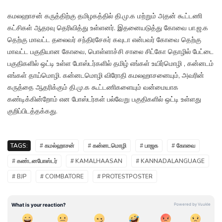
கமலஹாசன் கருத்திற்கு தமிழகத்தில் தி.மு.க மற்றும் அதன் கூட்டணி
கட்சிகள் ஆதரவு தெரிவித்து உள்ளனர். இதனையடுத்து கோவை பா.ஜ.க
தெற்கு மாவட்ட தலைவர் சந்திரசேகர் கவுடா என்பவர் கோவை தெற்கு
மாவட்ட பகுதியான கோவை, பொள்ளாச்சி சாலை சிட்கோ தொழில் பேட்டை
பகுதிகளில் ஒட்டி உள்ள போஸ்டர்களில் தமிழ் எங்கள் உயிர்மொழி , கன்னடம்
எங்கள் தாய்மொழி. கன்னடமொழி விரோதி கமலஹாசனையும், அவரின்
கருத்தை ஆதரிக்கும் தி.மு.க கூட்டணிகளையும் வன்மையாக
கண்டிக்கின்றோம் என போஸ்டர்கள் பல்வேறு பகுதிகளில் ஒட்டி உள்ளது
குறிப்பிடத்தக்கது.
TAGS:
# கமல்ஹாசன்
# கன்னடமொழி
# பாஜக
# கோவை
# கண்டனபோஸ்டர்
# KAMALHAASAN
# KANNADALANGUAGE
# BJP
# COIMBATORE
# PROTESTPOSTER