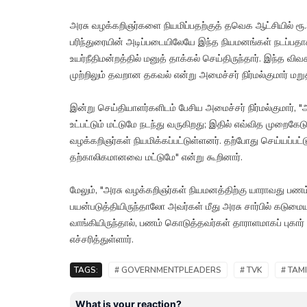
அரசு வழக்கறிஞர்களை நியமிப்பதற்குத் தவெக ஆட்சியில் ரூ
பரிந்துரையின் அடிப்படையிலேயே இந்த நியமனங்கள் நடப
உயர்நீதிமன்றத்தில் மனுத் தாக்கல் செய்திருந்தார். இந்த விவ
முற்றிலும் தவறான தகவல் என்று அமைச்சர் நிர்மல்குமார் மறுத
இன்று செய்தியாளர்களிடம் பேசிய அமைச்சர் நிர்மல்குமார், 
உட்பட்டும் மட்டுமே நடந்து வருகிறது; இதில் எவ்வித முறைக
வழக்கறிஞர்கள் நியமிக்கப்பட்டுள்ளனர். தற்போது செய்யப்
தற்காலிகமானவை மட்டுமே" என்று கூறினார்.
மேலும், "அரசு வழக்கறிஞர்கள் நியமனத்திற்கு யாராவது ப
பயன்படுத்தியிருந்தாலோ அவர்கள் மீது அரசு சார்பில் கடு
வாங்கியிருந்தால், பணம் கொடுத்தவர்கள் தாராளமாகப் புகார் 
எச்சரித்துள்ளார்.
TAGS:
# GOVERNMENTPLEADERS
# TVK
# TA