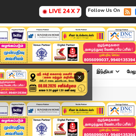
Follow Us On
LIVE 24 X 7
ு
சினிமா
அரசியல்
விளையாட்டு
இந்தியா
மேல
×
ல் முறைகேடு? அமைச்ச...