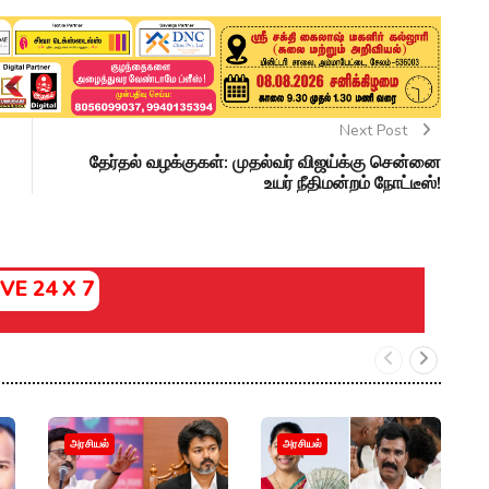
Next Post
தேர்தல் வழக்குகள்: முதல்வர் விஜய்க்கு சென்னை
உயர் நீதிமன்றம் நோட்டீஸ்!
IVE 24 X 7
"
அரசியல்
அரசியல்
ச