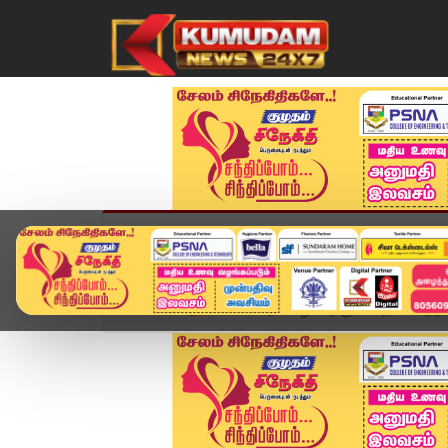
முகப்பு
விளையாட்டு
அண்மை
தமிழ்நாட
Home
அரசியல்
அரசு வழக்கறிஞர்கள் நியமனத்தி