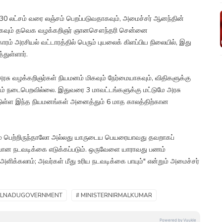
.30 லட்சம் வரை லஞ்சம் பெறப்படுவதாகவும், அமைச்சர் ஆனந்தின்
்பதாகவும் தவெக வழக்கறிஞர் ஞானசௌந்தரி சென்னை
காரம் அரசியல் வட்டாரத்தில் பெரும் புயலைக் கிளப்பிய நிலையில், இது
்துள்ளார்.
"அரசு வழக்கறிஞர்கள் நியமனம் மிகவும் நேர்மையாகவும், விதிகளுக்கு
ேடும் நடைபெறவில்லை. இதுவரை 3 மாவட்டங்களுக்கு மட்டுமே அரசு
பட்டுள்ள இந்த நியமனங்கள் அனைத்தும் 6 மாத காலத்திற்கான
ணம் பெற்றிருந்தாலோ அல்லது யாருடைய பெயரையாவது தவறாகப்
மையான நடவடிக்கை எடுக்கப்படும். ஒருவேளை யாராவது பணம்
அளிக்கலாம்; அவர்கள் மீது உரிய நடவடிக்கை பாயும்" என்றும் அமைச்சர்
MILNADUGOVERNMENT
# MINISTERNIRMALKUMAR