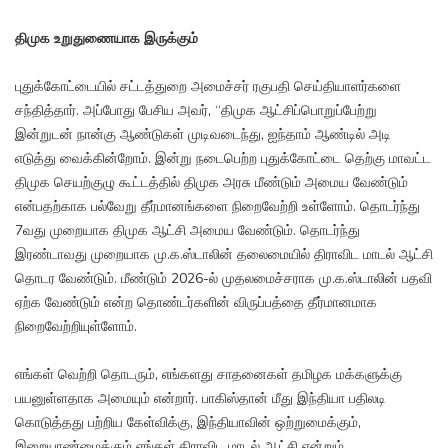
திமுக உறுதுணையாக இருக்கும்
புதுக்கோட்டையில் சட்டத்துறை அமைச்சர் ரகுபதி செய்தியாளர்களை
சந்தித்தார். அப்போது பேசிய அவர், “திமுக ஆட்சிப்பொறுப்பேற்று
இன்றுடன் நான்கு ஆண்டுகள் முடிவடைந்து, ஐந்தாம் ஆண்டில் அடி
எடுத்து வைக்கின்றோம். இன்று நடைபெற்ற புதுக்கோட்டை தெற்கு மாவட்ட
திமுக செயற்குழு கூட்டத்தில் திமுக அரசு மீண்டும் அமைய வேண்டும்
என்பதற்காக பல்வேறு தீர்மானங்களை நிறைவேற்றி உள்ளோம். தொடர்ந்து
7வது முறையாக திமுக ஆட்சி அமைய வேண்டும். தொடர்ந்து
இரண்டாவது முறையாக மு.க.ஸ்டாலின் தலைமையில் திராவிட மாடல் ஆட்சி
தொடர வேண்டும். மீண்டும் 2026-ல் முதலமைச்சராக மு.க.ஸ்டாலின் பதவி
ஏற்க வேண்டும் என்ற தொண்டர்களின் விருப்பத்தை தீர்மானமாக
நிறைவேற்றியுள்ளோம்.
எங்கள் வெற்றி தொடரும், எங்களது சாதனைகள் தமிழக மக்களுக்கு
பயனுள்ளதாக அமையும் என்றார். பாகிஸ்தான் மீது இந்தியா பதிலடி
கொடுத்தது பற்றிய கேள்விக்கு, இந்தியாவின் ஒற்றுமைக்கும்,
இறையாண்மைக்கும் எங்கள் திராவிட மாடல் ஆட்சி என்றும்