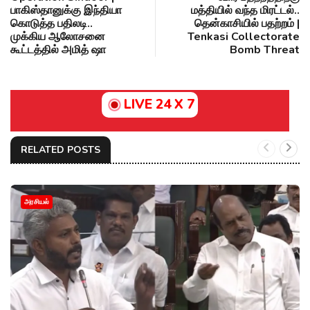
பாகிஸ்தானுக்கு இந்தியா
மத்தியில் வந்த மிரட்டல்..
கொடுத்த பதிலடி..
தென்காசியில் பதற்றம் |
முக்கிய ஆலோசனை
Tenkasi Collectorate
கூட்டத்தில் அமித் ஷா
Bomb Threat
LIVE 24 X 7
RELATED POSTS
அரசியல்