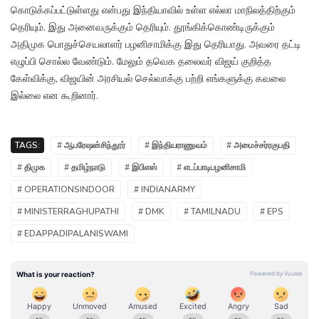
கொடுக்கப்பட்டுள்ளது என்பது இந்தியாவில் உள்ள எல்லா மாநிலத்திற்கும்
தெரியும். இது அனைவருக்கும் தெரியும். தூங்கிக்கொண்டிருக்கும்
அதிமுக பொதுச்செயலாளர் பழனிசாமிக்கு இது தெரியாது. அவரை தட்டி
எழுப்பி சொல்ல வேண்டும். மேலும் தவெக தலைவர் விஜய் குறித்த
கேள்விக்கு, விஜயின் அரசியல் செல்வாக்கு பற்றி எங்களுக்கு கவலை
இல்லை என கூறினார்.
TAGS:
# ஆபரேஷன்சிந்தூர்
# இந்தியராணுவம்
# அமைச்சர்ரகுபதி
# திமுக
# தமிழ்நாடு
# இபிஎஸ்
# எடப்பாடிபழனிசாமி
# OPERATIONSINDOOR
# INDIANARMY
# MINISTERRAGHUPATHI
# DMK
# TAMILNADU
# EPS
# EDAPPADIPALANISWAMI