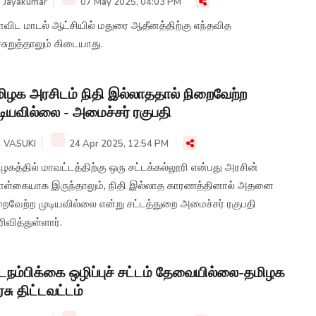
Jayakumar
07 May 2025, 04:03 PM
ாவிட மாடல் ஆட்சியில் மதுரை ஆதீனத்திற்கு எந்தவித
சுறுத்தாலும் கிடையாது.
ிழக அரசிடம் நிதி இல்லாததால் நிறைவேற்ற
டியவில்லை - அமைச்சர் ரகுபதி
VASUKI
24 Apr 2025, 12:54 PM
ழகத்தில் மாவட்டத்திற்கு ஒரு சட்டக்கல்லூரி என்பது அரசின்
ள்கையாக இருந்தாலும், நிதி இல்லாத காரணத்தினால் அதனை
றைவேற்ற முடியவில்லை என்று சட்டத்துறை அமைச்சர் ரகுபதி
ிவித்துள்ளார்.
டநம்பிக்கை ஒழிப்புச் சட்டம் தேவையில்லை-தமிழக
சு திட்டவட்டம்