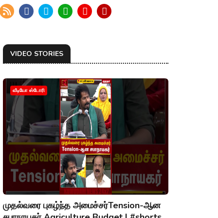
VIDEO STORIES
வீடியோ ஸ்டோரி
முதல்வரை புகழ்ந்த அமைச்சர்Tension-ஆன
சபாநாயகர் Agriculture Budget | #shorts