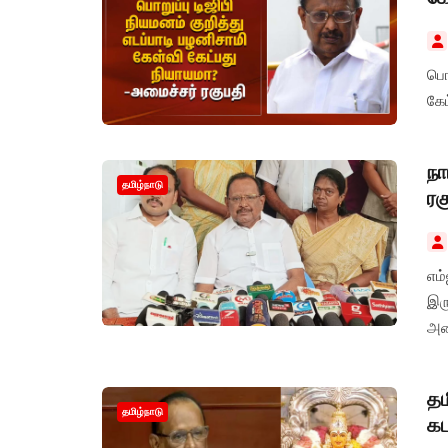
பொற
கே
நா
தமிழ்நாடு
ரக
எம
இர
அனை
தம
தமிழ்நாடு
கட