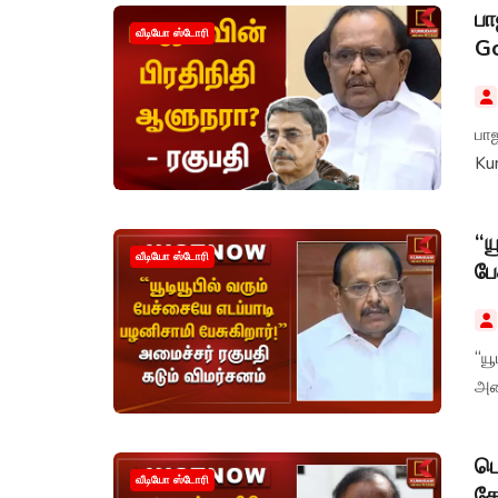
பா
வீடியோ ஸ்டோரி
G
பாஜ
Ku
“ய
வீடியோ ஸ்டோரி
பே
“யூ
அமை
பொ
வீடியோ ஸ்டோரி
கே