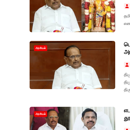
தமி
என 
ப
அரசியல்
அர
தி
தி
திர
எட
அரசியல்
தூ