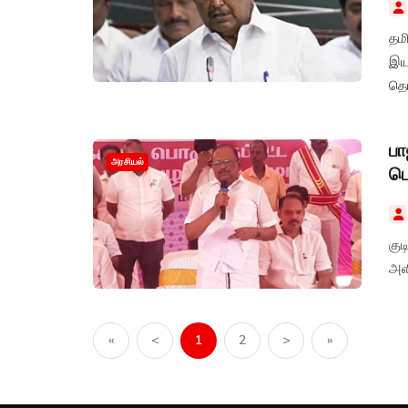
தம
இயற
தெர
பா
அரசியல்
பொ
குட
அளி
«
<
1
2
>
»