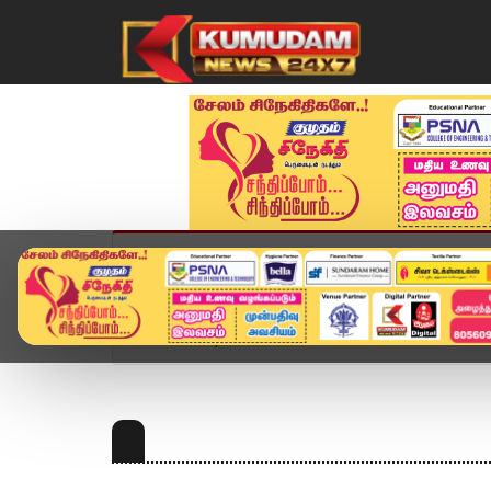
முகப்பு
விளையாட்டு
அண்மை
தமிழ்நாட
Home
Topics