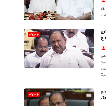
திர
அச்
தம
தமிழ்நாடு
மு
தமி
கொ
நி
தெர
மூ
தமிழ்நாடு
அர