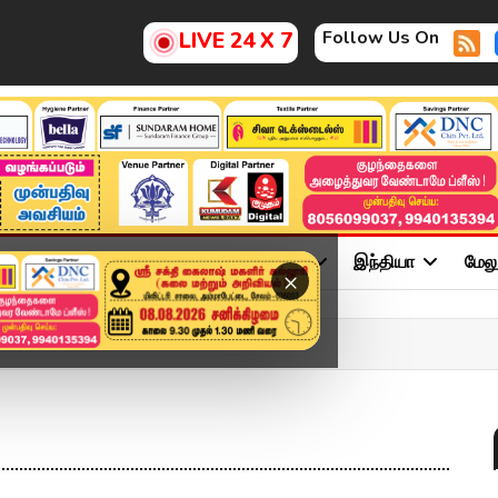
Follow Us On
LIVE 24 X 7
ு
சினிமா
அரசியல்
விளையாட்டு
இந்தியா
மேல
×