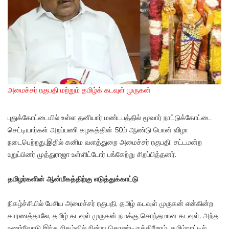
அமைச்சர் ரகுபதி மற்றும் தமிழ்க் கடவுள் முருகன்
புதுக்கோட்டையில் உள்ள தனியார் மண்டபத்தில் மூவார் நாட்டுக்கோட்டை
செட்டியார்கள் அறப்பணி கழகத்தின் 50ம் ஆண்டு பொன் விழா
நடைபெற்றது.இதில் கனிம வளத்துறை அமைச்சர் ரகுபதி, சட்டமன்ற
உறுப்பினர் முத்துராஜா உள்ளிட்டோர் பங்கேற்று சிறப்பித்தனர்.
தமிழர்களின் ஆன்மீகத்திற்கு எடுத்துக்காட்டு
நிகழ்ச்சியில் பேசிய அமைச்சர் ரகுபதி, தமிழ் கடவுள் முருகன் என்கின்ற
காரணத்தாலே, தமிழ் கடவுள் முருகன் நமக்கு சொந்தமான கடவுள், அந்த
உணர்வோடு இந்த நிகழ்வில் நின்று கொண்டிருக்கிறோம். தமிழ்நாட்டில்