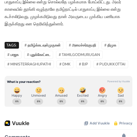
பாதுகாப்பு இல்லை என்று சொல்வதே பழக்கமாக போய்விட்டது. அவர்
காலையில் தூங்கி எழுந்தாலே தமிழ்நாட்டில் பாதுகாப்பு இல்லை என்று
கூச்சலிடுவது, முழக்கமிடுவது தான் அவருடைய முக்கிய பணியாக
இருக்கிறது என தெரிவித்துள்ளார்.
TAGS:
# தமிழ்க்கடவுள்முருகன்
# அமைச்சர்ரகுபதி
# திமுக
# பாஜக
# புதுக்கோட்டை
# TAMILGODMURUGAN
# MINISTERRAGHUPATHI
# DMK
# BJP
# PUDUKKOTTAI