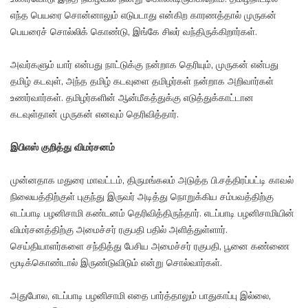
எந்த பெயரை சொன்னாலும் எடுபடாது என்கிற காரணத்தால் முருகன்
பெயரைச் சொல்லிக் கொண்டு, இங்கே சிலர் வந்திருக்கிறார்கள்.
அவர்களும் யார் என்பது நாட்டுக்கு நன்றாக தெரியும், முருகன் என்பது
தமிழ் கடவுள், அந்த தமிழ் கடவுளை தமிழர்கள் நன்றாக அறிவார்கள்
உணர்வார்கள். தமிழர்களின் ஆன்மீகத்துக்கு எடுத்துக்காட்டான
கடவுள்தான் முருகன் எனவும் தெரிவித்தார்.
இபிஎஸ் குறித்து விமர்சனம்
முன்னதாக மதுரை மாவட்டம், திருமங்கலம் அடுத்த பி.சத்திரப்பட்டி காவல்
நிலையத்திற்குள் புகுந்து இருவர் அடித்து நொறுக்கிய சம்பவத்திற்கு
எடப்பாடி பழனிசாமி கண்டனம் தெரிவித்திருந்தார். எடப்பாடி பழனிசாமியின்
விமர்சனத்திற்கு அமைச்சர் ரகுபதி பதில் அளித்துள்ளார்.
செய்தியாளர்களை சந்தித்து பேசிய அமைச்சர் ரகுபதி, பூனை கண்ணை
மூடிக்கொண்டால் இருண்டுவிடும் என்று சொல்வார்கள்.
அதுபோல, எடப்பாடி பழனிசாமி எதை பார்த்தாலும் பாதுகாப்பு இல்லை,