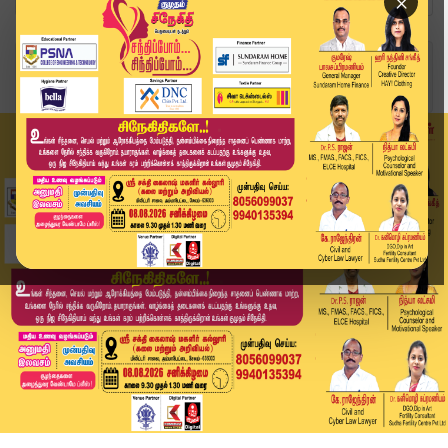
×
Home
தமிழ்நாடு
தமிழர்களின் ஆன்மீகத்துக்கு எடுத்துக்காட்டான கடவ...