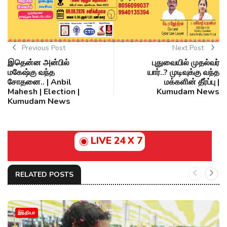
Previous Post
Next Post
இதென்ன அன்பில்
புதுவையில் முதல்வர்
மகேஷ்கு வந்த
யார்..? முடிவுக்கு வந்த
சோதனை.. | Anbil
மக்களின் தீர்ப்பு |
Mahesh | Election |
Kumudam News
Kumudam News
LIVE 24 X 7
RELATED POSTS
இந்தியா