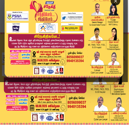
×
Home
இந்தியா
மேற்கு வங்கம்: பாஜக முன்னிலை.. திரிணமூல் காங்கி...