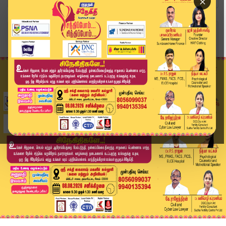
×
Home
இந்தியா
“ரிலையன்ஸ், வாட்ஸ்அப் கூட்டுச் சதியா? டெலிகிராம...