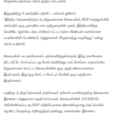
சீர்குலைப்பதாகவும் அவர் குற்றம் சாட்டினார்.
இதுகுறித்து X தளத்தில் பதிவிட்ட பாவெல் துரோவ்,
"இந்திய தொலைத்தொடர்பு நிறுவனமான ரிலையன்ஸ், BGP ஹைஜாக்கிங்
எனப்படும் ஒரு முறைகேடான வழிமுறையின் மூலம், இந்தியாவிற்கு
வெளியே (ஐக்கிய அரபு அமீரகம் உட்பட) உள்ள மில்லியன் கணக்கான
பயனர்களின் டெலிகிராம் அணுகலைச் சீர்குலைத்து வருகிறது," என்று
அவர் கூறினார்.
ரிலையன்ஸ் பல புகார்களைப் புறக்கணித்துள்ளதால், இந்த நாசவேலை
திட்டமிட்டே செய்யப்பட்டது போல் தெரிகிறது. வாட்ஸ்அப்பை உருவாக்கிய
நிறுவனமான மெட்டா, ரிலையன்ஸின் ஒரு பகுதி உரிமையாளராக
இருப்பதால், இது ஒரு போட்டா போட்டிப் போரின் ஒரு பகுதியாக
இருக்கலாம்.
வழித்தடத் திருட்டுகளைத் தடுக்கவும், தங்கள் பயனர்களுக்கு நிலையான
இணைய அணுகலை உறுதி செய்யவும், ரிலையன்ஸின் (AS18101)
அங்கீகரிக்கப்படாத BGP அறிவிப்புகளை நிராகரிக்குமாறு நெட்வொர்க்
ஆபரேட்டர்களுக்கு அறிவுறுத்தப்படுகிறது. உலகளாவிய இணைய