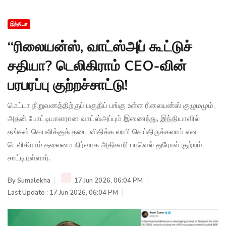
இந்தியா
“ரிலையன்ஸ், வாட்ஸ்அப் கூட்டுச்
சதியா? டெலிகிராம் CEO-வின்
பரபரப்பு குற்றச்சாட்டு!
மெட்டா நிறுவனத்திற்குப் பகுதிப் பங்கு உள்ள ரிலையன்ஸ் குழுமமும்,
அதன் போட்டியாளரான வாட்ஸ்அப்பும் இணைந்து, இந்தியாவில்
தங்கள் செயலிக்குத் தடை விதிக்க லாபி செய்திருக்கலாம் என
டெலிகிராம் தலைமை நிர்வாக அதிகாரி பாவெல் துரோவ் குற்றம்
சாட்டியுள்ளார்.
By
Sumalekha
17 Jun 2026, 06:04 PM
Last Update : 17 Jun 2026, 06:04 PM