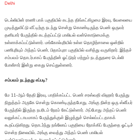
Delhi
டெல்லியின் ராணி பாக் பகுதியில் கடந்த திங்கட்கிழமை இரவு, வேலையை
முடித்துவிட்டு வீட்டிற்கு நடந்து சென்று கொண்டிருந்த பெண் ஒருவர்
தனியார் பேருந்தில் கடத்தப்பட்டு பாலியல் வன்கொடுமைக்கு
உள்ளாக்கப்பட்டுள்ளார். மங்கோல்புரியில் உள்ள தொழிற்சாலை ஒன்றில்
பணிபுரியும் அந்தப் பெண், பிதாம்புரா பகுதியில் வசித்து வருகிறார். இந்தச்
சம்பவம் தொடர்பாகப் பேருந்தின் ஓட்டுநர் மற்றும் நடத்துநரை டெல்லி
போலீசார் இன்று கைது செய்துள்ளனர்.
சம்பவம் நடந்தது எப்படி?
மே 11-ஆம் தேதி இரவு, பாதிக்கப்பட்ட பெண் சரஸ்வதி விஹார் பேருந்து
நிறுத்தம் அருகே சென்று கொண்டிருந்தபோது, அங்கு நின்ற ஒரு ஸ்லீப்பர்
பேருந்தில் இருந்த நபரிடம் நேரம் கேட்டுள்ளார். அப்போது அந்தப் பெண்
வலுக்கட்டாயமாகப் பேருந்துக்குள் இழுத்துச் செல்லப்பட்டதாகக்
கூறப்படுகிறது. தொடர்ந்து நங்லோய் பகுதியை நோக்கிப் பேருந்தை ஓட்டிச்
சென்ற நிலையில், அங்கு வைத்து அந்தப் பெண் பாலியல்