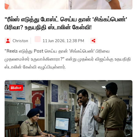
"ரீல்ஸ் எடுத்து போஸ்ட் செய்ய தான் 'சிங்கப்பெண்'
பிரிவா? உதயநிதி ஸ்டாலின் கேள்வி!
Christon
11 Jun 2026, 12:38 PM
"Reels எடுத்து Post செய்ய தான் 'சிங்கப்பெண்' பிரிவை
முதலமைச்சர் உருவாக்கினாரா?" என்று முதல்வர் விஜய்க்கு உதயநிதி
ஸ்டாலின் கேள்வி எழுப்பியுள்ளார்.
இந்தியா