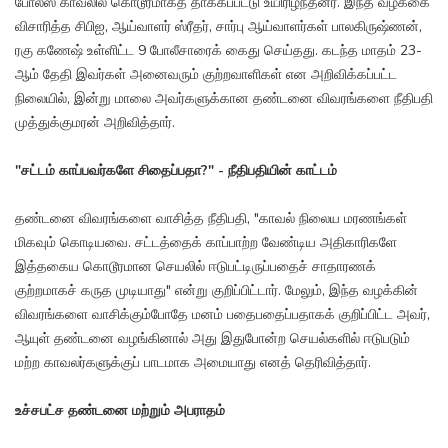
போலீஸ் காவலில் கொடூரமாகத் தாக்கப்பட்டு உயிரிழந்தனர். இந்த வழக்கை
விசாரித்த சிபிஐ, ஆய்வாளர் ஸ்ரீதர், சார்பு ஆய்வாளர்கள் பாலகிருஷ்ணன்,
ரகு கணேஷ் உள்ளிட்ட 9 போலீசாரைக் கைது செய்தது. கடந்த மாதம் 23-
ஆம் தேதி இவர்கள் அனைவரும் குற்றவாளிகள் என அறிவிக்கப்பட்ட
நிலையில், இன்று மாலை அவர்களுக்கான தண்டனை விவரங்களை நீதிபதி
முத்துக்குமரன் அறிவித்தார்.
"சட்டம் காப்பவர்களே சிதைப்பதா?" - நீதிபதியின் காட்டம்
தண்டனை விவரங்களை வாசித்த நீதிபதி, "காவல் நிலைய மரணங்கள்
மிகவும் கொடியவை. சட்டத்தைக் காப்பாற்ற வேண்டிய அதிகாரிகளே
இத்தகைய கொடூரமான செயலில் ஈடுபட்டிருப்பதைச் சாதாரணக்
குற்றமாகச் கருத முடியாது" என்று குறிப்பிட்டார். மேலும், இந்த வழக்கின்
விவரங்களை வாசிக்கும்போதே மனம் பதைபதைப்பதாகக் குறிப்பிட்ட அவர்,
ஆயுள் தண்டனை வழங்கினால் அது இதுபோன்ற செயல்களில் ஈடுபடும்
மற்ற காவலர்களுக்குப் பாடமாக அமையாது எனத் தெரிவித்தார்.
உச்சபட்ச தண்டனை மற்றும் அபராதம்