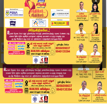
×
Home
அண்மை
சாத்தான்குளம் வழக்கு: 9 போலீசாருக்கும் மரண தண்ட...