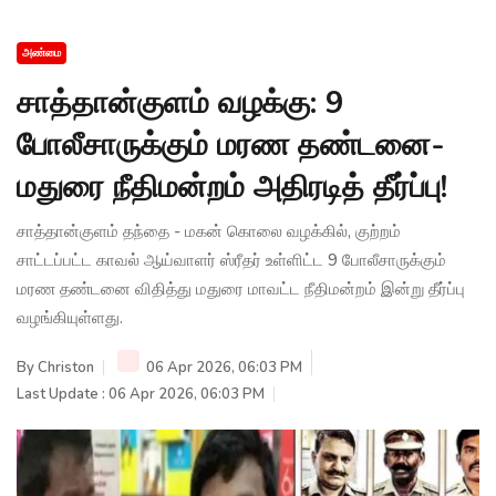
அண்மை
சாத்தான்குளம் வழக்கு: 9
போலீசாருக்கும் மரண தண்டனை-
மதுரை நீதிமன்றம் அதிரடித் தீர்ப்பு!
சாத்தான்குளம் தந்தை - மகன் கொலை வழக்கில், குற்றம்
சாட்டப்பட்ட காவல் ஆய்வாளர் ஸ்ரீதர் உள்ளிட்ட 9 போலீசாருக்கும்
மரண தண்டனை விதித்து மதுரை மாவட்ட நீதிமன்றம் இன்று தீர்ப்பு
வழங்கியுள்ளது.
By
Christon
06 Apr 2026, 06:03 PM
Last Update : 06 Apr 2026, 06:03 PM