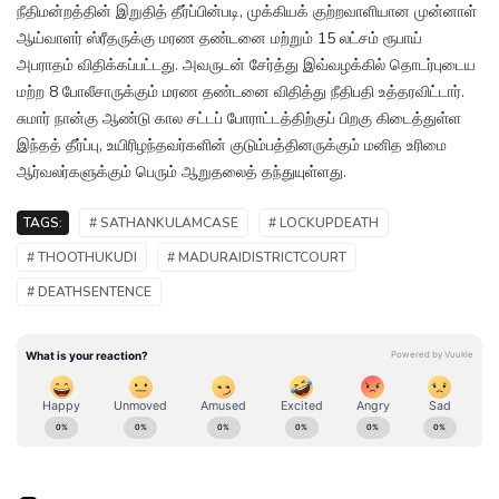
நீதிமன்றத்தின் இறுதித் தீர்ப்பின்படி, முக்கியக் குற்றவாளியான முன்னாள்
ஆய்வாளர் ஸ்ரீதருக்கு மரண தண்டனை மற்றும் 15 லட்சம் ரூபாய்
அபராதம் விதிக்கப்பட்டது. அவருடன் சேர்த்து இவ்வழக்கில் தொடர்புடைய
மற்ற 8 போலீசாருக்கும் மரண தண்டனை விதித்து நீதிபதி உத்தரவிட்டார்.
சுமார் நான்கு ஆண்டு கால சட்டப் போராட்டத்திற்குப் பிறகு கிடைத்துள்ள
இந்தத் தீர்ப்பு, உயிரிழந்தவர்களின் குடும்பத்தினருக்கும் மனித உரிமை
ஆர்வலர்களுக்கும் பெரும் ஆறுதலைத் தந்துயுள்ளது.
TAGS:
# SATHANKULAMCASE
# LOCKUPDEATH
# THOOTHUKUDI
# MADURAIDISTRICTCOURT
# DEATHSENTENCE