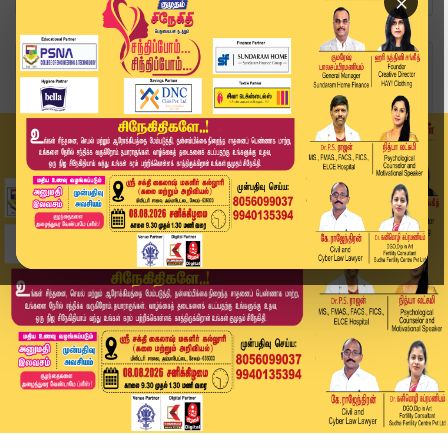
×
Home
அண்மை
அதிமுக எம்எல்ஏ சுதர்சனம் கொலை வழக்கு: 3 பேர் கு...