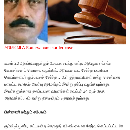
ADMK MLA Sudarsanam murder case
சுமார் 20 ஆண்டுகளுக்கும் மேலாக நடந்து வந்த அதிமுக எல்எல்ஏ
கே.சுதர்சனம் கொலை வழக்கில், அரியானவை சேர்ந்த பவாரியா
கொள்ளையர் கும்பலைச் சேர்ந்த 3 பேர் குற்றவாளிகள் என்று சென்னை
மாவட்ட கூடுதல் அமர்வு நீதிமன்றம் இன்று தீர்ப்பு வழங்கியுள்ளது.
இவர்களுக்கான தண்டனை விவரங்கள் நவம்பர் 24 ஆம் தேதி
அறிவிக்கப்படும் என்று நீதிமன்றம் தெரிவித்துள்ளது.
பின்னணி மற்றும் சம்பவம்
கும்மிடிப்பூண்டி சட்டமன்ற தொகுதி எம்.எல்.ஏ.வாக தேர்வு செய்யப்பட்ட கே.