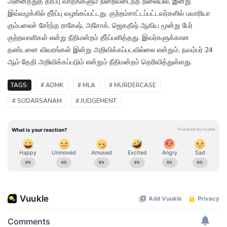
அனைத்துத் தரப்பு வாதங்களும் நிறைவடைந்த நிலையில், இன்று
இவ்வழக்கில் தீர்ப்பு வழங்கப்பட்டது. குற்றம்சாட்டப்பட்டவர்களில் பவாரியா
கும்பலைச் சேர்ந்த ராகேஷ், அசோக், ஜெகதீஷ் ஆகிய மூன்று பேர்
குற்றவாளிகள் என்று நீதிமன்றம் தீர்ப்பளித்தது. இவர்களுக்கான
தண்டனை விவரங்கள் இன்று அறிவிக்கப்படவில்லை என்றும், நவம்பர் 24
ஆம் தேதி அறிவிக்கப்படும் என்றும் நீதிமன்றம் தெரிவித்துள்ளது.
TAGS:
# ADMK
# MLA
# MURDERCASE
# SUDARSANAM
# JUDGEMENT