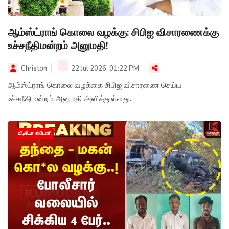
ஆம்ஸ்ட்ராங் கொலை வழக்கு: சிபிஐ விசாரணைக்கு
உச்சநீதிமன்றம் அனுமதி!
Christon
22 Jul 2026, 01:22 PM
ஆம்ஸ்ட்ராங் கொலை வழக்கை சிபிஐ விசாரணை செய்ய
உச்சநீதிமன்றம் அனுமதி அளித்துள்ளது.
வீடியோ ஸ்டோரி