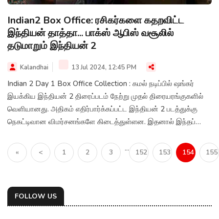
Indian2 Box Office: ரசிகர்களை கதறவிட்ட
இந்தியன் தாத்தா... பாக்ஸ் ஆபிஸ் வசூலில்
தடுமாறும் இந்தியன் 2
Kalandhai
13 Jul 2024, 12:45 PM
Indian 2 Day 1 Box Office Collection : கமல் நடிப்பில் ஷங்கர்
இயக்கிய இந்தியன் 2 திரைப்படம் நேற்று முதல் திரையரங்குகளில்
வெளியானது. அதிகம் எதிர்பார்க்கப்பட்ட இந்தியன் 2 படத்துக்கு
நெகட்டிவான விமர்சனங்களே கிடைத்துள்ளன. இதனால் இந்தப்
படத்தின் பாக்ஸ் ஆபிஸ் கலெக்ஷனும் குறைந்துள்ளதாக தகவல்கள்
வெளியாகியுள்ளன.
...
«
<
1
2
3
152
153
154
155
FOLLOW US