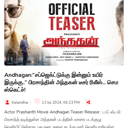
Andhagan:“சப்ஜெக்ட்டுக்கு இன்னும் உயிர்
இருக்கு..” பிரசாந்தின் அந்தகன் டீசர் ரிலீஸ்... செம
ஸ்கெட்ச்!
Kalandhai
13 Jul 2024, 06:23 PM
Actor Prashanth Movie Andhagan Teaser Release : டாப் ஸ்டார்
பிரசாந்த் நடித்துள்ள அந்தகன் படத்தின் டீசரை படக்குழு
வெளியிட்டுள்ளது. பல தடைகளை கடந்து டீசர் வெளியாகியுள்ள