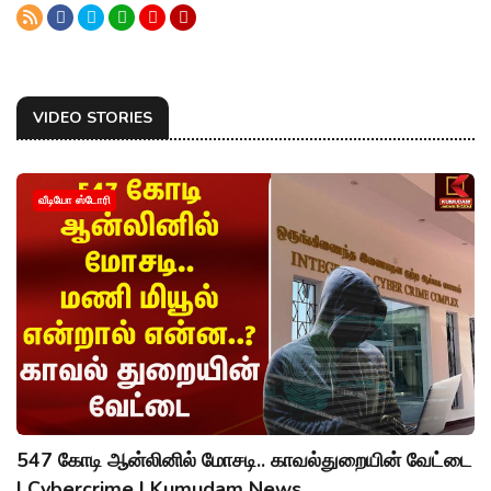
VIDEO STORIES
வீடியோ ஸ்டோரி
547 கோடி ஆன்லினில் மோசடி.. காவல்துறையின் வேட்டை
| Cybercrime | Kumudam News