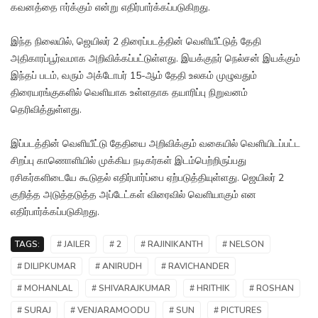
கவனத்தை ஈர்க்கும் என்று எதிர்பார்க்கப்படுகிறது.
இந்த நிலையில், ஜெயிலர் 2 திரைப்படத்தின் வெளியீட்டுத் தேதி
அதிகாரப்பூர்வமாக அறிவிக்கப்பட்டுள்ளது. இயக்குநர் நெல்சன் இயக்கும்
இந்தப் படம், வரும் அக்டோபர் 15-ஆம் தேதி உலகம் முழுவதும்
திரையரங்குகளில் வெளியாக உள்ளதாக தயாரிப்பு நிறுவனம்
தெரிவித்துள்ளது.
இப்படத்தின் வெளியீட்டு தேதியை அறிவிக்கும் வகையில் வெளியிடப்பட்ட
சிறப்பு காணொளியில் முக்கிய நடிகர்கள் இடம்பெற்றிருப்பது
ரசிகர்களிடையே கூடுதல் எதிர்பார்ப்பை ஏற்படுத்தியுள்ளது. ஜெயிலர் 2
குறித்த அடுத்தடுத்த அப்டேட்கள் விரைவில் வெளியாகும் என
எதிர்பார்க்கப்படுகிறது.
TAGS:
# JAILER
# 2
# RAJINIKANTH
# NELSON
# DILIPKUMAR
# ANIRUDH
# RAVICHANDER
# MOHANLAL
# SHIVARAJKUMAR
# HRITHIK
# ROSHAN
# SURAJ
# VENJARAMOODU
# SUN
# PICTURES