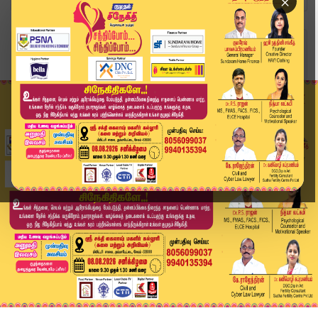
×
Home
சினிமா
தலைவரு நிரந்தரம்…. ஜெயிலர் 2 ரிலீஸ் தேதி அறிவிப...