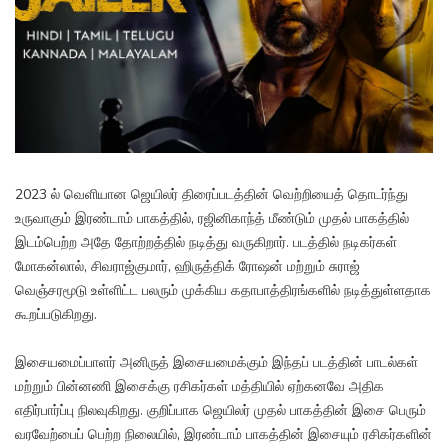
2023 ல் வெளியான ஜெயிலர் திரைப்படத்தின் வெற்றியைத் தொடர்ந்து
உருவாகும் இரண்டாம் பாகத்தில், ரஜினிகாந்த் மீண்டும் முதல் பாகத்தில்
இடம்பெற்ற அதே தோற்றத்தில் நடித்து வருகிறார். படத்தில் நடிகர்கள்
மோகன்லால், சிவராஜ்குமார், ஹிருத்திக் ரோஷன் மற்றும் சுராஜ்
வெஞ்சரமூடு உள்ளிட்ட பலரும் முக்கிய கதாபாத்திரங்களில் நடித்துள்ளதாக
கூறப்படுகிறது.
இசையமைப்பாளர் அனிருத் இசையமைக்கும் இந்தப் படத்தின் பாடல்கள்
மற்றும் பின்னணி இசைக்கு ரசிகர்கள் மத்தியில் ஏற்கனவே அதிக
எதிர்பார்ப்பு நிலவுகிறது. குறிப்பாக ஜெயிலர் முதல் பாகத்தின் இசை பெரும்
வரவேற்பைப் பெற்ற நிலையில், இரண்டாம் பாகத்தின் இசையும் ரசிகர்களின்