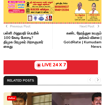
Previous Post
Next Post
பள்ளி அனுமதி பெயரில்
கண்ட நேரத்துல உயரும்
₹100 கோடி மோசடி?
தங்கம் விலை |
திமுக பிரமுகர் அரசகுமார்
GoldRate | Kumudam
கைது
News
LIVE 24 X 7
RELATED POSTS
சினிமா