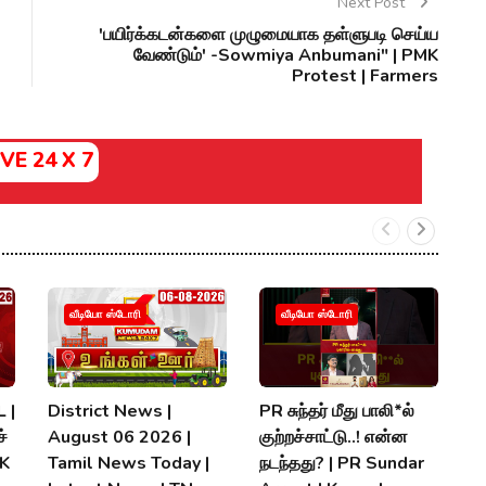
Next Post
'பயிர்க்கடன்களை முழுமையாக தள்ளுபடி செய்ய
வேண்டும்' -Sowmiya Anbumani" | PMK
Protest | Farmers
IVE 24 X 7
வீடியோ ஸ்டோரி
வீடியோ ஸ்டோரி
 |
District News |
PR சுந்தர் மீது பாலி*ல்
நி
்
August 06 2026 |
குற்றச்சாட்டு..! என்ன
த
MK
Tamil News Today |
நடந்தது? | PR Sundar
மு