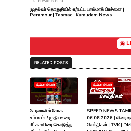
Previous Post
முதல்வர் தொகுதியில் ஏற்பட்ட டாஸ்மாக் பிரச்னை |
Perambur | Tasmac | Kumudam News
L
RELATED POSTS
வீடியோ ஸ்டோரி
வீடியோ ஸ்டோரி
கேரளாவில் சோக
SPEED NEWS TAMIL
சம்பவம்..! முதியவரை
06.08.2026 | விரைவுச
மீட்க உயிரை கொடுத்த
செய்திகள் | TVK | D