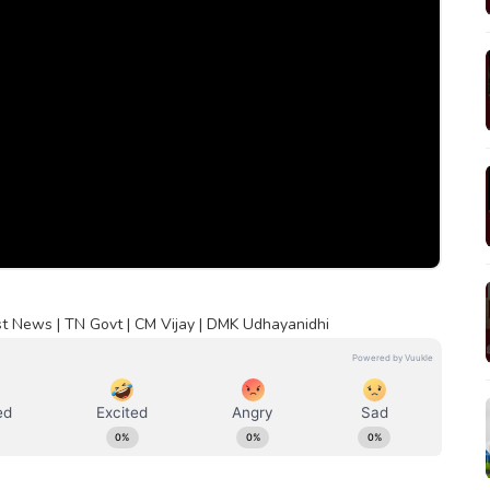
est News | TN Govt | CM Vijay | DMK Udhayanidhi