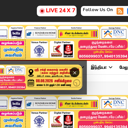
Follow Us On
LIVE 24 X 7
ு
சினிமா
அரசியல்
விளையாட்டு
இந்தியா
மேல
×
026 | Tamil News Today ...