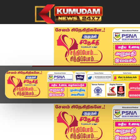
முகப்பு
விளையாட்டு
அண்மை
தமிழ்நாட
Home
வீடியோ ஸ்டோரி
District News | JULY 2 2