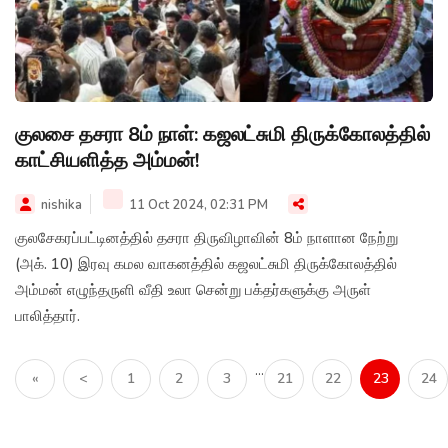
குலசை தசரா 8ம் நாள்: கஜலட்சுமி திருக்கோலத்தில்
காட்சியளித்த அம்மன்!
nishika
11 Oct 2024, 02:31 PM
குலசேகரப்பட்டினத்தில் தசரா திருவிழாவின் 8ம் நாளான நேற்று
(அக். 10) இரவு கமல வாகனத்தில் கஜலட்சுமி திருக்கோலத்தில்
அம்மன் எழுந்தருளி வீதி உலா சென்று பக்தர்களுக்கு அருள்
பாலித்தார்.
...
«
<
1
2
3
21
22
23
24