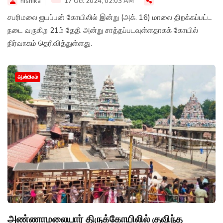
nishika
17 Oct 2024, 02:03 AM
சபரிமலை ஐயப்பன் கோயிலில் இன்று (அக். 16) மாலை திறக்கப்பட்ட
நடை வருகிற 21ம் தேதி அன்று சாத்தப்படவுள்ளதாகக் கோயில்
நிர்வாகம் தெரிவித்துள்ளது.
ஆன்மிகம்
அண்ணாமலையார் திருக்கோயிலில் குவிந்த