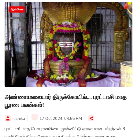
ஆன்மிகம்
அண்ணாமலையார் திருக்கோயில்.... புரட்டாசி மாத
பூரண பலன்கள்!
nishika
17 Oct 2024, 04:55 PM
புரட்டாசி மாத பௌர்ணமியை முன்னிட்டு ஏராளமான பக்தர்கள் 3
மணி நேரத்திற்கு மேலாக காத்திருந்து அண்ணாமலையாரை